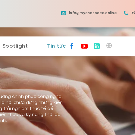
Info@myonespace.online
+
Spotlight
Tin tức
ường chinh phục công nghệ,
là nơi chứa đựng những kiến
g trải nghiệm thực tế để
iến thức và kỹ năng thời đại
ình.