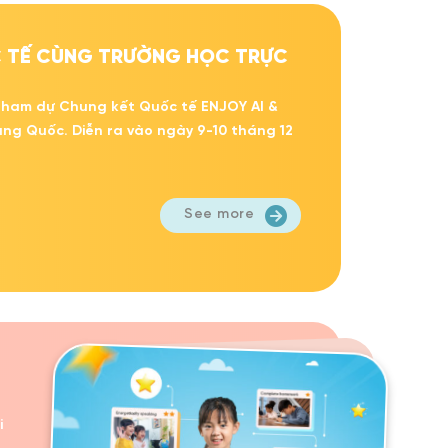
ỐC TẾ CÙNG TRƯỜNG HỌC TRỰC
i tham dự Chung kết Quốc tế ENJOY AI &
ung Quốc. Diễn ra vào ngày 9-10 tháng 12
See more
i