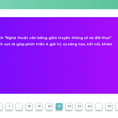
ch “Nghệ thuật cân bằng giữa truyền thông số và đời thực”
cực là giúp phát triển 4 giá trị: sự sáng tạo, kết nối, khám
1
…
18
19
20
21
22
23
24
…
29