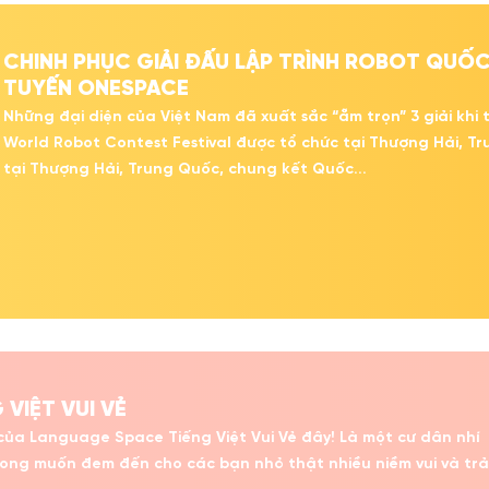
CHINH PHỤC GIẢI ĐẤU LẬP TRÌNH ROBOT QU
TUYẾN ONESPACE
Những đại diện của Việt Nam đã xuất sắc “ẵm trọn” 3 giải kh
World Robot Contest Festival được tổ chức tại Thượng Hải, Tr
tại Thượng Hải, Trung Quốc, chung kết Quốc...
VIỆT VUI VẺ
 của Language Space Tiếng Việt Vui Vẻ đây! Là một cư dân nhí
ng muốn đem đến cho các bạn nhỏ thật nhiều niềm vui và trả