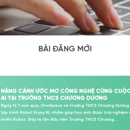
BÀI ĐĂNG MỚI
NÂNG CÁNH ƯỚC MƠ CÔNG NGHỆ CÙNG CUỘC 
AI TẠI TRƯỜNG THCS CHƯƠNG DƯƠNG
Ngày 12/1 vừa qua, OneSpace và trường THCS Chương Dương (H
lập trình Robot Enjoy AI, nhằm giúp học sinh được trải nghiệm 
khiển Robot. Đây là lần đầu tiên Trường THCS Chương...