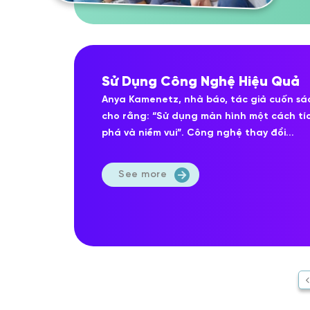
Sử Dụng Công Nghệ Hiệu Quả
Anya Kamenetz, nhà báo, tác giả cuốn sá
cho rằng: “Sử dụng màn hình một cách tích 
phá và niềm vui”. Công nghệ thay đổi...
See more