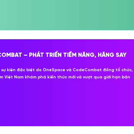
OMBAT – PHÁT TRIỂN TIỀM NĂNG, HĂNG SAY
 sự kiện đặc biệt do OneSpace và CodeCombat đồng tổ chức,
m Việt Nam khám phá kiến thức mới và vượt qua giới hạn bản