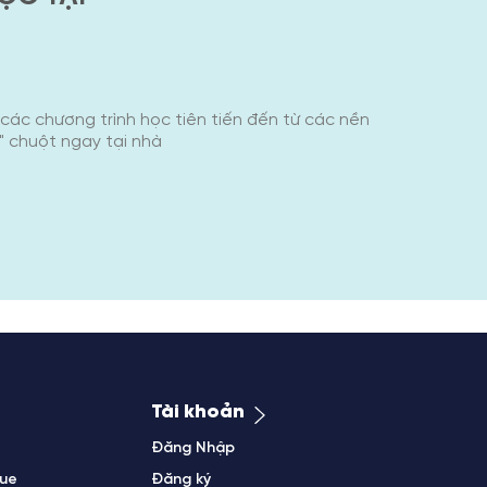
các chương trình học tiên tiến đến từ các nền
k" chuột ngay tại nhà
Tài khoản
Đăng Nhập
gue
Đăng ký