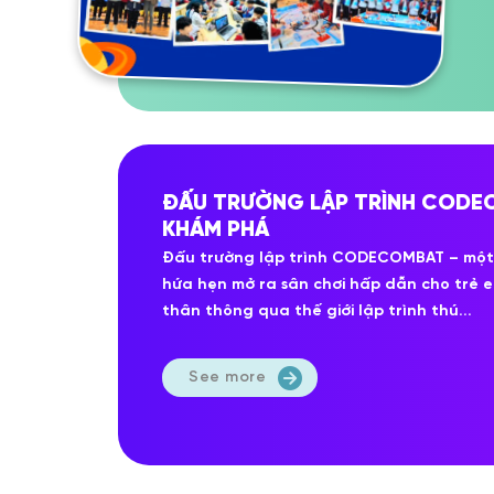
ĐẤU TRƯỜNG LẬP TRÌNH CODEC
KHÁM PHÁ
Đấu trường lập trình CODECOMBAT – một
hứa hẹn mở ra sân chơi hấp dẫn cho trẻ e
thân thông qua thế giới lập trình thú...
See more