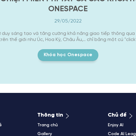
ONESPACE
29/05/2022
ư duy sáng tạo và tăng cường khả năng giao tiếp thông qua 
ên thế giới như Úc, Hoa Kỳ, Châu Âu,.. chỉ bằng một cú "clic
Khóa học Onespace
Thông tin
Chủ đề
ẻ
Trang chủ
Enjoy AI
Gallery
Code AI Lea