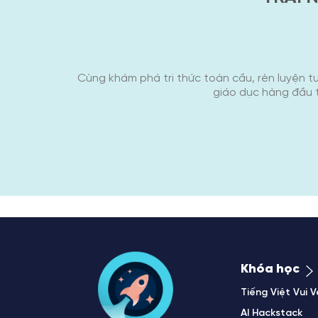
Cùng khám phá tri thức toàn cầu, rèn luyện t
giáo dục hàng đầu tr
Khóa học
Tiếng Việt Vui V
AI Hackstack