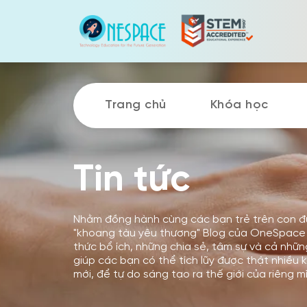
Skip
to
content
Trang chủ
Khóa học
Tin tức
Nhằm đồng hành cùng các bạn trẻ trên con đ
"khoang tàu yêu thương" Blog của OneSpace 
thức bổ ích, những chia sẻ, tâm sự và cả nhữn
giúp các bạn có thể tích lũy được thật nhiều k
mới, để tự do sáng tạo ra thế giới của riêng m