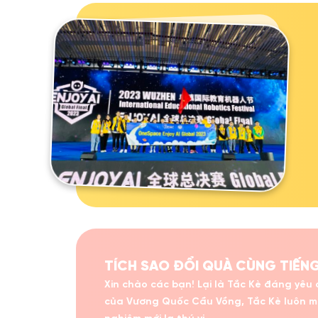
TÍCH SAO ĐỔI QUÀ CÙNG TIẾNG 
Xin chào các bạn! Lại là Tắc Kè đáng yêu
của Vương Quốc Cầu Vồng, Tắc Kè luôn mo