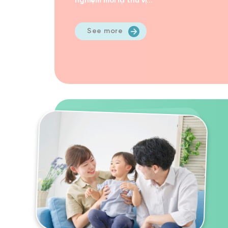
nghiệm mới lạ thú vị...
See more