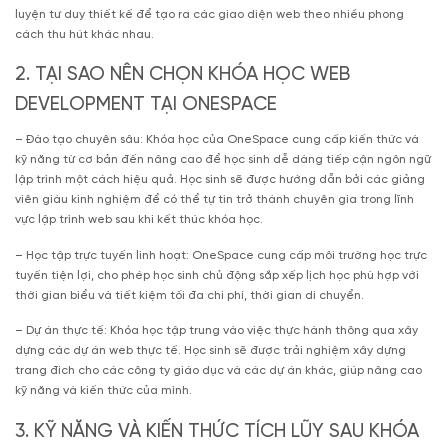
luyện tư duy thiết kế để tạo ra các giao diện web theo nhiều phong
cách thu hút khác nhau.
2. TẠI SAO NÊN CHỌN KHÓA HỌC WEB
DEVELOPMENT TẠI ONESPACE
– Đào tạo chuyên sâu: Khóa học của OneSpace cung cấp kiến thức và
kỹ năng từ cơ bản đến nâng cao để học sinh dễ dàng tiếp cận ngôn ngữ
lập trình một cách hiệu quả. Học sinh sẽ được hướng dẫn bởi các giảng
viên giàu kinh nghiệm để có thể tự tin trở thành chuyên gia trong lĩnh
vực lập trình web sau khi kết thúc khóa học.
– Học tập trực tuyến linh hoạt: OneSpace cung cấp môi trường học trực
tuyến tiện lợi, cho phép học sinh chủ động sắp xếp lịch học phù hợp với
thời gian biểu và tiết kiệm tối đa chi phí, thời gian di chuyển.
– Dự án thực tế: Khóa học tập trung vào việc thực hành thông qua xây
dựng các dự án web thực tế. Học sinh sẽ được trải nghiệm xây dựng
trang đích cho các công ty giáo dục và các dự án khác, giúp nâng cao
kỹ năng và kiến thức của mình.
3. KỸ NĂNG VÀ KIẾN THỨC TÍCH LŨY SAU KHÓA