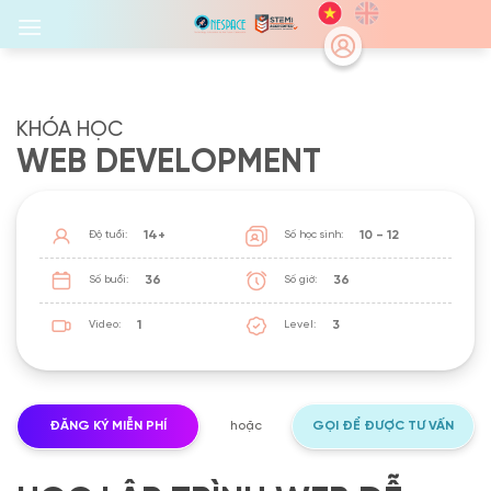
Skip
to
content
KHÓA HỌC
WEB DEVELOPMENT
14+
10 - 12
Độ tuổi:
Số học sinh:
36
36
Số buổi:
Số giờ:
1
3
Video:
Level:
ĐĂNG KÝ MIỄN PHÍ
hoặc
GỌI ĐỂ ĐƯỢC TƯ VẤN