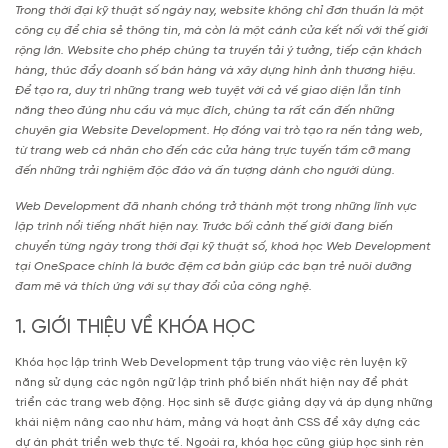
Trong thời đại kỹ thuật số ngày nay, website không chỉ đơn thuần là một
công cụ để chia sẻ thông tin, mà còn là một cánh cửa kết nối với thế giới
rộng lớn. Website cho phép chúng ta truyền tải ý tưởng, tiếp cận khách
hàng, thúc đẩy doanh số bán hàng và xây dựng hình ảnh thương hiệu.
Để tạo ra, duy trì những trang web tuyệt vời cả về giao diện lẫn tính
năng theo đúng nhu cầu và mục đích, chúng ta rất cần đến những
chuyên gia Website Development. Họ đóng vai trò tạo ra nền tảng web,
từ trang web cá nhân cho đến các cửa hàng trực tuyến tầm cỡ mang
đến những trải nghiệm độc đáo và ấn tượng dành cho người dùng.
Web Development đã nhanh chóng trở thành một trong những lĩnh vực
lập trình nổi tiếng nhất hiện nay.
Trước bối cảnh thế giới đang biến
chuyển từng ngày trong thời đại kỹ thuật số, khoá học Web Development
tại OneSpace chính là bước đệm cơ bản giúp các bạn trẻ nuôi dưỡng
đam mê và thích ứng với sự thay đổi của công nghệ.
1. GIỚI THIỆU VỀ KHÓA HỌC
Khóa học lập trình Web Development tập trung vào việc rèn luyện kỹ
năng sử dụng các ngôn ngữ lập trình phổ biến nhất hiện nay để phát
triển các trang web động. Học sinh sẽ được giảng dạy và áp dụng những
khái niệm nâng cao như hàm, mảng và hoạt ảnh CSS để xây dựng các
dự án phát triển web thực tế. Ngoài ra, khóa học cũng giúp học sinh rèn