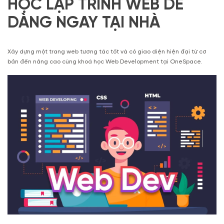
HỌC LẬP TRÌNH WEB DỄ
DÀNG NGAY TẠI NHÀ
Xây dựng một trang web tương tác tốt và có giao diện hiện đại từ cơ
bản đến nâng cao cùng khoá học Web Development tại OneSpace.