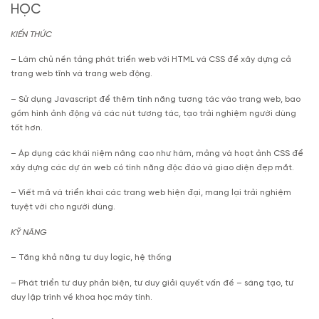
HỌC
KIẾN THỨC
– Làm chủ nền tảng phát triển web với HTML và CSS để xây dựng cả
trang web tĩnh và trang web động.
– Sử dụng Javascript để thêm tính năng tương tác vào trang web, bao
gồm hình ảnh động và các nút tương tác, tạo trải nghiệm người dùng
tốt hơn.
– Áp dụng các khái niệm nâng cao như hàm, mảng và hoạt ảnh CSS để
xây dựng các dự án web có tính năng độc đáo và giao diện đẹp mắt.
– Viết mã và triển khai các trang web hiện đại, mang lại trải nghiệm
tuyệt vời cho người dùng.
KỸ NĂNG
– Tăng khả năng tư duy logic, hệ thống
– Phát triển tư duy phản biện, tư duy giải quyết vấn đề – sáng tạo, tư
duy lập trình về khoa học máy tính.