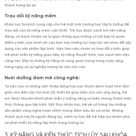
thách trong dự án.
Trau dồi kỹ năng mềm
Khóa học Scratch cung cấp cho trẻ một môi trường học tập lý tưởng để
trau dồi các kỹ năng mềm cần thiết. Trẻ học được cách trở nên năng
động, có trách nhiệm và tự giác thông qua những cơ hội bày tỏ quan
điểm ý kiến của mình với các bạn hay những lúc hợp tác với nhau để xây
dựng các sản phẩm lập trình. Việc làm việc nhóm và trao đổi ý kiến giúp
trẻ phát triển kỹ năng giao tiếp, kỹ năng thuyết trình, học cách làm việc
cộng tác. Đây là những kỹ năng vô cùng quan trọng trong cuộc sống
hàng ngày và sự nghiệp tương lai của các con.
Nuôi dưỡng đam mê công nghệ:
Từ việc tạo ra những tấm thiệp động hay các thước phim hoạt hình đơn
giản cho đến các trò chơi 2D, thiết kế giao diện cho các ứng dụng, trẻ
em được khuyến khích phát triển ý tưởng riêng và biến chúng thành hiện
thực thông qua lập trình. Kết thúc khóa học, trẻ sẽ có trong tay những
sản phẩm công nghệ hoàn chỉnh mang đậm dấu ấn cá nhân. Những
thành quả này là nguồn động lực, niềm tự hào để trẻ tiếp tục khám phá
và phát triển kỹ năng lập trình trong tương lai.
3. KỸ NĂNG VÀ KIẾN THỨC TÍCH LŨY SAU KHÓA