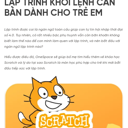
LẬP TRÌNH KHỐI LỆNH CĂN
BẢN DÀNH CHO TRẺ EM
Lập trình được coi là ngôn ngữ toàn cầu giúp con tự tin hội nhập thời đại
số 4.0. Tuy nhiên, có rất nhiều bậc phụ huynh vẫn còn băn khoăn không
biết làm thế nào để con mình làm quen với lập trình, và nên bắt đầu với
ngôn ngữ lập trình nào?
Hiểu được điều đó, OneSpace sẽ giúp bố mẹ tìm hiểu thêm về khóa học
Scratch và lý do tại sao Scratch là môn học phù hợp cho trẻ khi mới bắt
đầu tiếp xúc với lập trình.