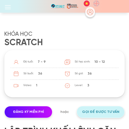
Skip
to
content
KHÓA HỌC
SCRATCH
7 - 9
10 - 12
Độ tuổi:
Số học sinh:
36
36
Số buổi:
Số giờ:
1
3
Video:
Level:
ĐĂNG KÝ MIỄN PHÍ
hoặc
GỌI ĐỂ ĐƯỢC TƯ VẤN