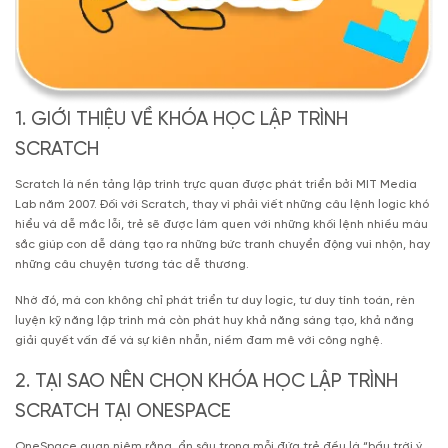
1. GIỚI THIỆU VỀ KHÓA HỌC LẬP TRÌNH
SCRATCH
Scratch là nền tảng lập trình trực quan được phát triển bởi MIT Media
Lab năm 2007. Đối với Scratch, thay vì phải viết những câu lệnh logic khó
hiểu và dễ mắc lỗi, trẻ sẽ được làm quen với những khối lệnh nhiều màu
sắc giúp con dễ dàng tạo ra những bức tranh chuyển động vui nhộn, hay
những câu chuyện tương tác dễ thương.
Nhờ đó, mà con không chỉ phát triển tư duy logic, tư duy tính toán, rèn
luyện kỹ năng lập trình mà còn phát huy khả năng sáng tạo, khả năng
giải quyết vấn đề và sự kiên nhẫn, niềm đam mê với công nghệ.
2. TẠI SAO NÊN CHỌN KHÓA HỌC LẬP TRÌNH
SCRATCH TẠI ONESPACE
OneSpace quan niệm rằng, ẩn sâu trong mỗi đứa trẻ đều là “bầu trời ý