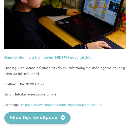
Đăng ký tham gia trải nghiệm MIỄN PHÍ ngay tại đây
Liên hệ OneSpace để được tư vấn chi tiết thông tin khóa học và chương
trình ưu đãi mới nhất
Hotline: +84 38 803 9399
Email: Info@myonespace.online
Fanpage:
https://www.facebook.com/myOneSpace.online
Khoá Học OneSpace