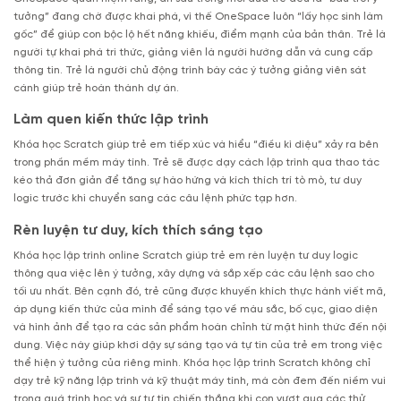
tưởng” đang chờ được khai phá, vì thế OneSpace luôn “lấy học sinh làm
gốc” để giúp con bộc lộ hết năng khiếu, điểm mạnh của bản thân. Trẻ là
người tự khai phá tri thức, giảng viên là người hướng dẫn và cung cấp
thông tin. Trẻ là người chủ động trình bày các ý tưởng giảng viên sát
cánh giúp trẻ hoàn thành dự án.
Làm quen kiến thức lập trình
Khóa học Scratch giúp trẻ em tiếp xúc và hiểu “điều kì diệu” xảy ra bên
trong phần mềm máy tính. Trẻ sẽ được dạy cách lập trình qua thao tác
kéo thả đơn giản để tăng sự hào hứng và kích thích trí tò mò, tư duy
logic trước khi chuyển sang các câu lệnh phức tạp hơn.
Rèn luyện tư duy, kích thích sáng tạo
Khóa học lập trình online Scratch giúp trẻ em rèn luyện tư duy logic
thông qua việc lên ý tưởng, xây dựng và sắp xếp các câu lệnh sao cho
tối ưu nhất. Bên cạnh đó, trẻ cũng được khuyến khích thực hành viết mã,
áp dụng kiến thức của mình để sáng tạo về màu sắc, bố cục, giao diện
và hình ảnh để tạo ra các sản phẩm hoàn chỉnh từ mặt hình thức đến nội
dung. Việc này giúp khơi dậy sự sáng tạo và tự tin của trẻ em trong việc
thể hiện ý tưởng của riêng mình. Khóa học lập trình Scratch không chỉ
dạy trẻ kỹ năng lập trình và kỹ thuật máy tính, mà còn đem đến niềm vui
trong quá trình học và sự tự tin chiến thắng khi con vượt qua các thử