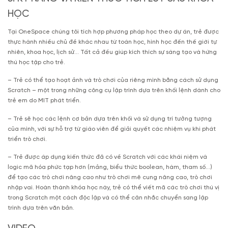
HỌC
Tại OneSpace chúng tôi tích hợp phương pháp học theo dự án, trẻ được
thực hành nhiều chủ đề khác nhau từ toán học, hình học đến thế giới tự
nhiên, khoa học, lịch sử… Tất cả đều giúp kích thích sự sáng tạo và hứng
thú học tập cho trẻ.
– Trẻ có thể tạo hoạt ảnh và trò chơi của riêng mình bằng cách sử dụng
Scratch – một trong những công cụ lập trình dựa trên khối lệnh dành cho
trẻ em do MIT phát triển.
– Trẻ sẽ học các lệnh cơ bản dựa trên khối và sử dụng trí tưởng tượng
của mình, với sự hỗ trợ từ giáo viên để giải quyết các nhiệm vụ khi phát
triển trò chơi.
– Trẻ được áp dụng kiến thức đã có về Scratch với các khái niệm và
logic mã hóa phức tạp hơn (mảng, biểu thức boolean, hàm, tham số…)
để tạo các trò chơi nâng cao như trò chơi mê cung nâng cao, trò chơi
nhập vai. Hoàn thành khóa học này, trẻ có thể viết mã các trò chơi thú vị
trong Scratch một cách độc lập và có thể cân nhắc chuyển sang lập
trình dựa trên văn bản.