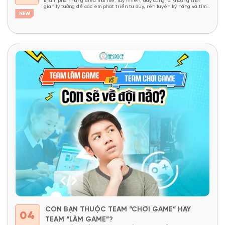
khám phá những điều mới mẻ. Tuy nhiên, đây cũng là khoảng thời
gian lý tưởng để các em phát triển tư duy, rèn luyện kỹ năng và tìm
thấy niềm yêu thích học tập thông qua những trải...
CON BẠN THUỘC TEAM “CHƠI GAME” HAY
04
TEAM “LÀM GAME”?