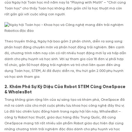
của Ngày hội Toán học mở năm nay là “Playing with Math” – “Chơi cùng
Toán học” cho thấy Toán học không đơn giản chỉ là học thuật mà còn
rất gần gũi với cuộc sống con người.
Theo truyền thống, Ngày hội bao gồm 2 phần chính, diễn ra song song:
phần hoạt động chuyên môn và phần hoạt động trải nghiệm. Bên cạnh
đó, chương trình năm nay còn có rất nhiều hoạt động mới lạ và hấp dẫn
dành cho phụ huynh và học sinh. Với sự tham gia của 18 đơn vị phối hợp
tổ chức, gần 50 hoạt động trải nghiệm và trò chơi liên quan đến ứng
dụng Toán học, STEM, AI đã được diễn ra, thu hút gần 2.000 phụ huynh
và học sinh tham gia.
2.
Khám Phá Sự Kỳ Diệu Của Robot STEM Cùng OneSpace
& WhalesBot
Trong không gian rộng lớn của sự sáng tạo và khám phá, OneSpace đã
mở ra cánh cửa cho một cuộc phiêu lưu khoa học công nghệ đầy thú vị.
Là đối tác chiến lược đồng hành trong ngày hội lần này, WhalesBot –
công ty Robot học thuật, giáo dục hàng đầu Trung Quốc, đã cùng
OneSpace mang tới rất nhiều sản phẩm Robot giáo dục hiện đại cùng
những chương trình trải nghiệm độc đáo dành cho phụ huynh và học