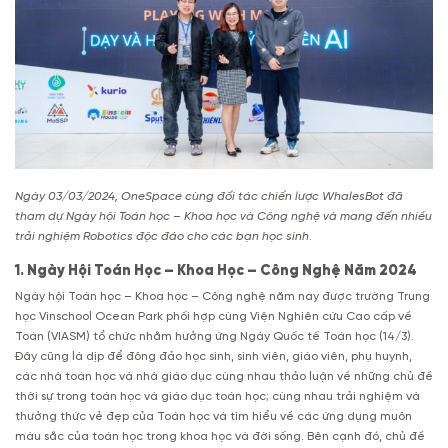
Ngày 03/03/2024, OneSpace cùng đối tác chiến lược WhalesBot đã
tham dự Ngày hội Toán học – Khoa học và Công nghệ và mang đến nhiều
trải nghiệm Robotics độc đáo cho các bạn học sinh
.
1. Ngày Hội Toán Học – Khoa Học – Công Nghệ Năm 2024
Ngày hội Toán học – Khoa học – Công nghệ năm nay được trường Trung
học Vinschool Ocean Park phối hợp cùng Viện Nghiên cứu Cao cấp về
Toán (VIASM) tổ chức nhằm hưởng ứng Ngày Quốc tế Toán học (14/3).
Đây cũng là dịp để đông đảo học sinh, sinh viên, giáo viên, phụ huynh,
các nhà toán học và nhà giáo dục cùng nhau thảo luận về những chủ đề
thời sự trong toán học và giáo dục toán học; cùng nhau trải nghiệm và
thưởng thức vẻ đẹp của Toán học và tìm hiểu về các ứng dụng muôn
màu sắc của toán học trong khoa học và đời sống. Bên cạnh đó, chủ đề