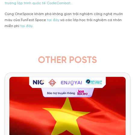
trường lập trình quốc tế CodeCombat…
Cùng OneSpace khám phá không gian trải nghiệm công nghệ muôn
màu của FunFest Space
tại đây
và các lớp học trải nghiệm cá nhân
miễn phí
tại đây
.
OTHER POSTS