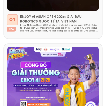
ENJOY AI ASIAN OPEN 2026: GIẢI ĐẤU
01
ROBOTICS QUỐC TẾ TẠI VIỆT NAM
Enjoy AI Asian Open 2026 sẽ chính thức diễn ra vào ngày 22/08/2026
tại Trung tâm Đổi mới sáng tạo Quốc gia (NIC) – Cơ sở Khu Công nghệ
cao Hòa Lạc, Thạch Thất, Hà Nội, đăng cai và tổ chức bởi OneSpace,
dưới sự bảo trợ của NIC và Viện Nghiên cứu Thiết kế...