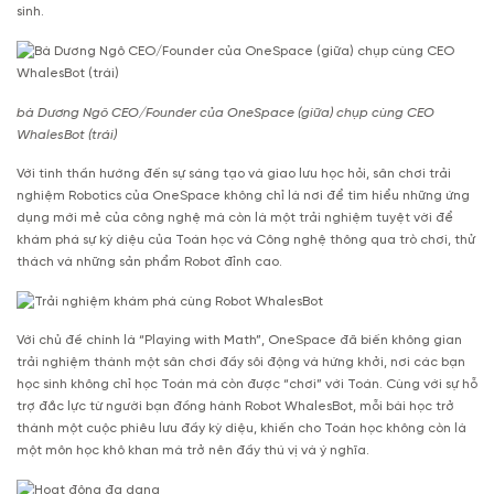
sinh.
bà Dương Ngô CEO/Founder của OneSpace (giữa) chụp cùng CEO
WhalesBot (trái)
Với tinh thần hướng đến sự sáng tạo và giao lưu học hỏi, sân chơi trải
nghiệm Robotics của OneSpace không chỉ là nơi để tìm hiểu những ứng
dụng mới mẻ của công nghệ mà còn là một trải nghiệm tuyệt vời để
khám phá sự kỳ diệu của Toán học và Công nghệ thông qua trò chơi, thử
thách và những sản phẩm Robot đỉnh cao.
Với chủ đề chính là “Playing with Math”, OneSpace đã biến không gian
trải nghiệm thành một sân chơi đầy sôi động và hứng khởi, nơi các bạn
học sinh không chỉ học Toán mà còn được “chơi” với Toán. Cùng với sự hỗ
trợ đắc lực từ người bạn đồng hành Robot WhalesBot, mỗi bài học trở
thành một cuộc phiêu lưu đầy kỳ diệu, khiến cho Toán học không còn là
một môn học khô khan mà trở nên đầy thú vị và ý nghĩa.