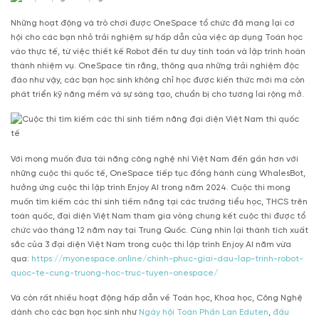
Những hoạt động và trò chơi được OneSpace tổ chức đã mang lại cơ
hội cho các bạn nhỏ trải nghiệm sự hấp dẫn của việc áp dụng Toán học
vào thực tế, từ việc thiết kế Robot đến tư duy tính toán và lập trình hoàn
thành nhiệm vụ. OneSpace tin rằng, thông qua những trải nghiệm độc
đáo như vậy, các bạn học sinh không chỉ học được kiến thức mới mà còn
phát triển kỹ năng mềm và sự sáng tạo, chuẩn bị cho tương lai rộng mở.
Với mong muốn đưa tài năng công nghệ nhí Việt Nam đến gần hơn với
những cuộc thi quốc tế, OneSpace tiếp tục đồng hành cùng WhalesBot,
hưởng ứng cuộc thi lập trình Enjoy AI trong năm 2024. Cuộc thi mong
muốn tìm kiếm các thí sinh tiềm năng tại các trường tiểu học, THCS trên
toàn quốc, đại diện Việt Nam tham gia vòng chung kết cuộc thi được tổ
chức vào tháng 12 năm nay tại Trung Quốc. Cùng nhìn lại thành tích xuất
sắc của 3 đại diện Việt Nam trong cuộc thi lập trình Enjoy AI năm vừa
qua:
https://myonespace.online/chinh-phuc-giai-dau-lap-trinh-robot-
quoc-te-cung-truong-hoc-truc-tuyen-onespace/
Và còn rất nhiều hoạt động hấp dẫn về Toán học, Khoa học, Công Nghệ
dành cho các bạn học sinh như
Ngày hội Toán Phần Lan Eduten
,
đấu