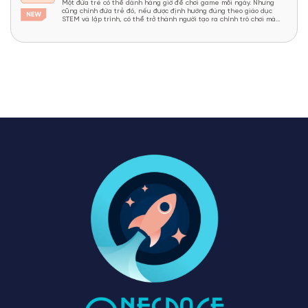
Một đứa trẻ có thể dành hàng giờ để chơi game mỗi ngày. Nhưng
cũng chính đứa trẻ đó, nếu được định hướng đúng theo giáo dục
STEM và lập trình, có thể trở thành người tạo ra chính trò chơi mà
mình yêu thích. Và từ đó, một sự phân hóa thú vị xuất...