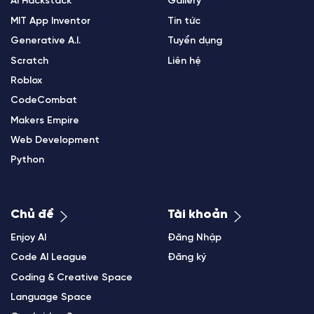
AI Hackstack
Gallery
MIT App Inventor
Tin tức
Generative A.I.
Tuyển dụng
Scratch
Liên hệ
Roblox
CodeCombat
Makers Empire
Web Development
Python
Chủ đề
Tài khoản
Enjoy AI
Đăng Nhập
Code AI League
Đăng ký
Coding & Creative Space
Language Space