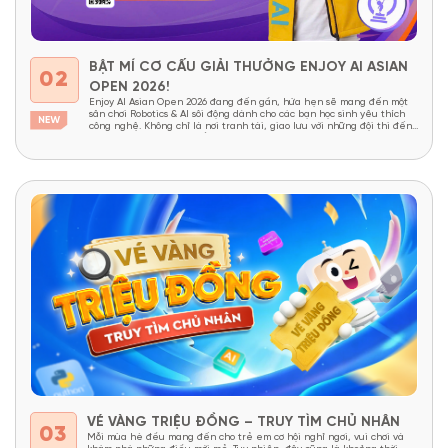
BẬT MÍ CƠ CẤU GIẢI THƯỞNG ENJOY AI ASIAN
02
OPEN 2026!
Enjoy AI Asian Open 2026 đang đến gần, hứa hẹn sẽ mang đến một
sân chơi Robotics & AI sôi động dành cho các bạn học sinh yêu thích
công nghệ. Không chỉ là nơi tranh tài, giao lưu với những đội thi đến
từ nhiều quốc gia châu Á, cuộc thi còn mang đến...
VÉ VÀNG TRIỆU ĐỒNG – TRUY TÌM CHỦ NHÂN
03
Mỗi mùa hè đều mang đến cho trẻ em cơ hội nghỉ ngơi, vui chơi và