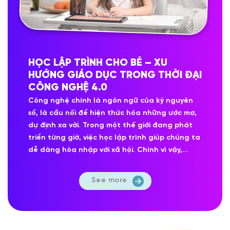
HỌC LẬP TRÌNH CHO BÉ – XU
HƯỚNG GIÁO DỤC TRONG THỜI ĐẠI
CÔNG NGHỆ 4.0
Công nghệ chính là ngôn ngữ của kỷ nguyên
số, là cầu nối để hiện thức hóa những ước mơ,
dự định xa vời. Trong một thế giới đang phát
triển từng giờ, việc học lập trình giúp chúng ta
dễ dàng hòa nhập với xã hội. Chính vì vậy,...
See more