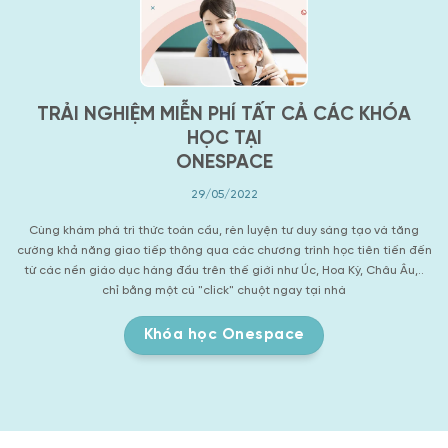
TRẢI NGHIỆM MIỄN PHÍ TẤT CẢ CÁC KHÓA
HỌC TẠI
ONESPACE
29/05/2022
Cùng khám phá tri thức toàn cầu, rèn luyện tư duy sáng tạo và tăng
cường khả năng giao tiếp thông qua các chương trình học tiên tiến đến
từ các nền giáo dục hàng đầu trên thế giới như Úc, Hoa Kỳ, Châu Âu,..
chỉ bằng một cú "click" chuột ngay tại nhà
Khóa học Onespace