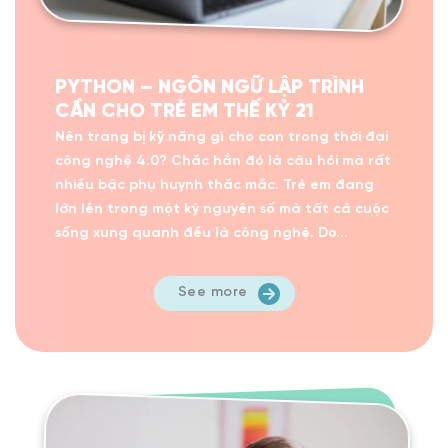
PYTHON – NGÔN NGỮ LẬP TRÌNH
CẦN CHO TRẺ EM THẾ KỶ 21
Nên trang bị kỹ năng gì cho con trong thời đại
công nghệ 4.0? Chắc hẳn đó là câu hỏi mà rất
nhiều bậc phụ huynh thắc mắc. Trẻ em đang
lớn lên trong một kỷ nguyên số mà tất cả cuộc
sống xung quanh đều là công nghệ. Do...
See more