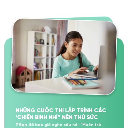
NHỮNG CUỘC THI LẬP TRÌNH CÁC
‘CHIẾN BINH NHÍ” NÊN THỬ SỨC
❓ Bạn đã bao giờ nghe câu nói: “Muốn trở