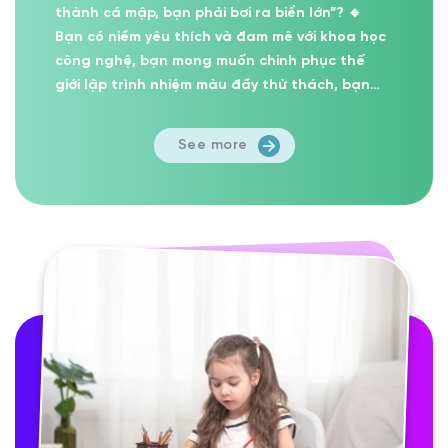
thành cá mập, bạn phải bơi ra biển lớn”? 🔹
Bạn có niềm yêu thích và đam mê với khoa học
công nghệ, bạn mong muốn chinh phục thế
giới lập trình nhiệm màu đầy thử thách, bạn
đang tìm...
See more