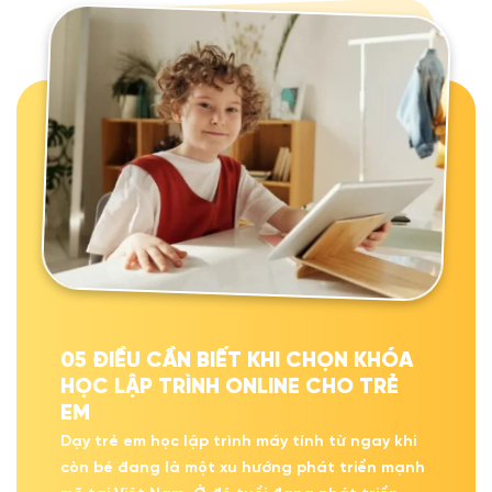
05 ĐIỀU CẦN BIẾT KHI CHỌN KHÓA
HỌC LẬP TRÌNH ONLINE CHO TRẺ
EM
Dạy trẻ em học lập trình máy tính từ ngay khi
còn bé đang là một xu hướng phát triển mạnh