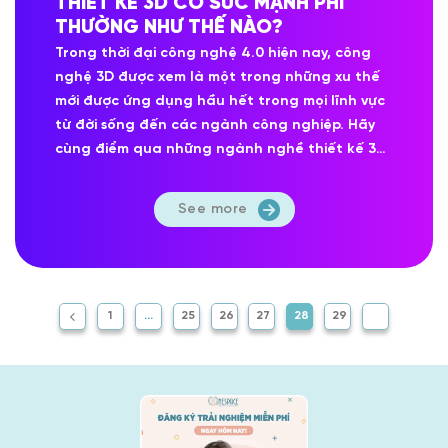
THIẾT KẾ 3D CÓ SỨC MẠNH PHI
THƯỜNG NHƯ THẾ NÀO?
Trong thời đại công nghệ 4.0 hiện nay, công
nghệ 3D được xem là một trong những xu thế
mới được ứng dụng hầu hết trong mọi lĩnh vực
từ đời sống đến các ngành công nghiệp. Hãy
cùng điểm qua những ngành nghề thiết kế 3D
“hot” nhất hiện...
See more
1
…
25
26
27
28
29