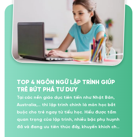
TOP 4 NGÔN NGỮ LẬP TRÌNH GIÚP
TRẺ BỨT PHÁ TƯ DUY
Tại các nền giáo dục tiên tiến như Nhật Bản,
Australia,… thì lập trình chính là môn học bắt
buộc cho trẻ ngay từ tiểu học. Hiểu được tầm
quan trọng của lập trình, nhiều bậc phụ huynh
đã và đang ưu tiên thúc đẩy, khuyến khích cho
con học...