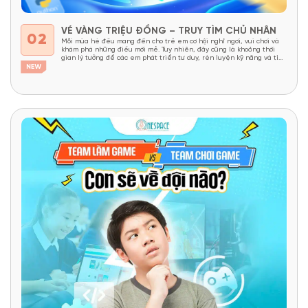
VÉ VÀNG TRIỆU ĐỒNG – TRUY TÌM CHỦ NHÂN
02
Mỗi mùa hè đều mang đến cho trẻ em cơ hội nghỉ ngơi, vui chơi và
khám phá những điều mới mẻ. Tuy nhiên, đây cũng là khoảng thời
gian lý tưởng để các em phát triển tư duy, rèn luyện kỹ năng và tìm
thấy niềm yêu thích học tập thông qua những trải...