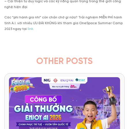
– Cải thiện tư duy logic và các kỹ năng quan trọng trong thế giới công
nghệ hiện đại
Các “phi hành gia nhí” còn chần chờ gì nữa? Trải nghiệm MIỄN PHÍ hành
tinh A.I. với nhiều ƯU ĐÃI KHỦNG khi tham gia OneSpace Summer Camp
2023 ngay tại
link
.
OTHER POSTS