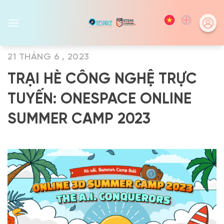
Skip
to
content
21 THÁNG 6 , 2023
TRẠI HÈ CÔNG NGHỆ TRỰC
TUYẾN: ONESPACE ONLINE
SUMMER CAMP 2023