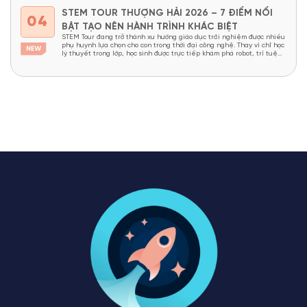
STEM TOUR THƯỢNG HẢI 2026 – 7 ĐIỂM NỔI
04
BẬT TẠO NÊN HÀNH TRÌNH KHÁC BIỆT
STEM Tour đang trở thành xu hướng giáo dục trải nghiệm được nhiều
phụ huynh lựa chọn cho con trong thời đại công nghệ. Thay vì chỉ học
lý thuyết trong lớp, học sinh được trực tiếp khám phá robot, trí tuệ
nhân tạo, nhà máy thông minh và các công nghệ đang định hình...