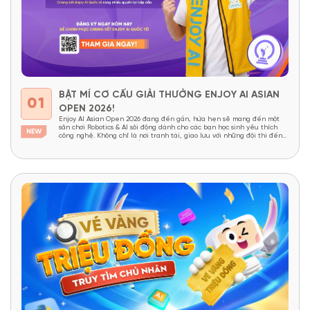
BẬT MÍ CƠ CẤU GIẢI THƯỞNG ENJOY AI ASIAN
01
OPEN 2026!
Enjoy AI Asian Open 2026 đang đến gần, hứa hẹn sẽ mang đến một
sân chơi Robotics & AI sôi động dành cho các bạn học sinh yêu thích
công nghệ. Không chỉ là nơi tranh tài, giao lưu với những đội thi đến
từ nhiều quốc gia châu Á, cuộc thi còn mang đến...