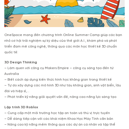
OneSpace mang đến chương trình Online Summer Camp giúp các bạn
nhỏ cơ hội trải nghiệm sự kỳ diệu của thế giới A.I., khám phá và phát
triển đam mê công nghệ, thông qua các môn học thiết kế 3D chuẩn
quốc tế:
3D Design Thinking
– Làm quen với công cụ Makers Empire – công cụ sáng tạo đến từ
Australia
– Biết cách áp dụng kiến thức hình học không gian trong thiết kế
– Tự do xây dựng các mô hình 3D như tàu không gian, sinh vật biển, lâu
đài và hiệp sĩ,…
– Phát triển kỹ năng giải quyết vấn đề, nâng cao năng lực sáng tạo
Lập trình 3D Roblox
– Cung cấp một môi trường học tập an toàn và thú vị trực tuyến
– Dễ dàng tiếp cận với các khái niệm Khoa Học Máy Tính căn bản
– Nâng cao kỹ năng mềm thông qua các dự án cá nhân và tập thể