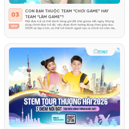
CON BẠN THUỘC TEAM “CHƠI GAME” HAY
03
TEAM “LÀM GAME”?
Một đứa trẻ có thể dành hàng giờ để chơi game mỗi ngày. Nhưng
cũng chính đứa trẻ đó, nếu được định hướng đúng theo giáo dục
STEM và lập trình, có thể trở thành người tạo ra chính trò chơi mà
mình yêu thích. Và từ đó, một sự phân hóa thú vị xuất...