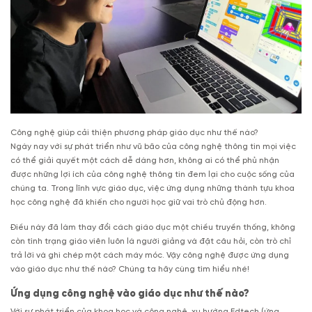
Công nghệ giúp cải thiện phương pháp giáo dục như thế nào?
Ngày nay với sự phát triển như vũ bão của công nghệ thông tin mọi việc
có thể giải quyết một cách dễ dàng hơn, không ai có thể phủ nhận
được những lợi ích của công nghệ thông tin đem lại cho cuộc sống của
chúng ta. Trong lĩnh vực giáo dục, việc ứng dụng những thành tựu khoa
học công nghệ đã khiến cho người học giữ vai trò chủ động hơn.
Điều này đã làm thay đổi cách giáo dục một chiều truyền thống, không
còn tình trạng giáo viên luôn là người giảng và đặt câu hỏi, còn trò chỉ
trả lời và ghi chép một cách máy móc. Vậy công nghệ được ứng dụng
vào giáo dục như thế nào? Chúng ta hãy cùng tìm hiểu nhé!
Ứng dụng công nghệ vào giáo dục như thế nào?
Với sự phát triển của khoa học và công nghệ, xu hướng Edtech (ứng