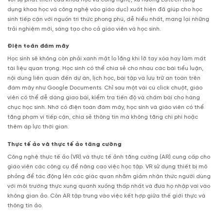
dụng khoa học và công nghệ vào giáo dục) xuất hiện đã giúp cho học
sinh tiếp cận với nguồn tri thức phong phú, dễ hiểu nhất, mang lại những
trải nghiệm mới, sáng tạo cho cả giáo viên và học sinh.
Điện toán đám mây
Học sinh sẽ không còn phải xanh mặt lo lắng khi lỡ tay xóa hay làm mất
tài liệu quan trọng. Học sinh có thể chia sẻ cho nhau các bài tiểu luận,
nội dung liên quan đến dự án, lịch học, bài tập và lưu trữ an toàn trên
đám mây như Google Documents. Chỉ sau một vài cú click chuột, giáo
viên có thể dễ dàng giao bài, kiểm tra tiến độ và chấm bài cho hàng
chục học sinh. Nhờ có điện toán đám mây, học sinh và giáo viên có thể
tăng phạm vi tiếp cận, chia sẻ thông tin mà không tăng chi phí hoặc
thêm áp lực thời gian.
Thực tế ảo và thực tế ảo tăng cường
Công nghệ thực tế ảo (VR) và thực tế ảnh tăng cường (AR) cung cấp cho
giáo viên các công cụ để nâng cao việc học tập. VR sử dụng thiết bị mô
phỏng để tác động lên các giác quan nhằm giảm nhận thức người dùng
với môi trường thực xung quanh xuống thấp nhất và đưa họ nhập vai vào
không gian ảo. Còn AR tập trung vào việc kết hợp giữa thế giới thực và
thông tin ảo.