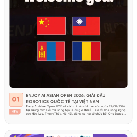
ENJOY AI ASIAN OPEN 2026: GIẢI ĐẤU
01
ROBOTICS QUỐC TẾ TẠI VIỆT NAM
Enjoy AI Asian Open 2026 sẽ chính thức diễn ra vào ngày 22/08/2026
tại Trung tâm Đổi mới sáng tạo Quốc gia (NIC) – Cơ sở Khu Công nghệ
cao Hòa Lạc, Thạch Thất, Hà Nội, đăng cai và tổ chức bởi OneSpace,
dưới sự bảo trợ của NIC và Viện Nghiên cứu Thiết kế...