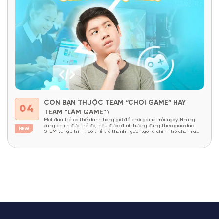
CON BẠN THUỘC TEAM “CHƠI GAME” HAY
04
TEAM “LÀM GAME”?
Một đứa trẻ có thể dành hàng giờ để chơi game mỗi ngày. Nhưng
cũng chính đứa trẻ đó, nếu được định hướng đúng theo giáo dục
STEM và lập trình, có thể trở thành người tạo ra chính trò chơi mà
mình yêu thích. Và từ đó, một sự phân hóa thú vị xuất...