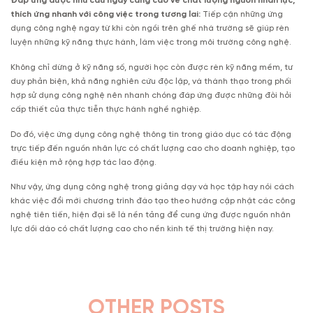
Đáp ứng được nhu cầu ngày càng cao về chất lượng nguồn nhân lực,
thích ứng nhanh với công việc trong tương lai:
Tiếp cận những ứng
dụng công nghệ ngay từ khi còn ngồi trên ghế nhà trường sẽ giúp rèn
luyện những kỹ năng thực hành, làm việc trong môi trường công nghệ.
Không chỉ dừng ở kỹ năng số, người học còn được rèn kỹ năng mềm, tư
duy phản biện, khả năng nghiên cứu độc lập, và thành thạo trong phối
hợp sử dụng công nghệ nên nhanh chóng đáp ứng được những đòi hỏi
cấp thiết của thực tiễn thực hành nghề nghiệp.
Do đó, việc ứng dụng công nghệ thông tin trong giáo dục có tác động
trực tiếp đến nguồn nhân lực có chất lượng cao cho doanh nghiệp, tạo
điều kiện mở rộng hợp tác lao động.
Như vậy, ứng dụng công nghệ trong giảng dạy và học tập hay nói cách
khác việc đổi mới chương trình đào tạo theo hướng cập nhật các công
nghệ tiên tiến, hiện đại sẽ là nền tảng để cung ứng được nguồn nhân
lực dồi dào có chất lượng cao cho nền kinh tế thị trường hiện nay.
OTHER POSTS