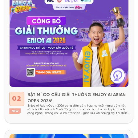
BẬT MÍ CƠ CẤU GIẢI THƯỞNG ENJOY AI ASIAN
02
OPEN 2026!
Enjoy AI Asian Open 2026 đang đến gần, hứa hẹn sẽ mang đến một
sân chơi Robotics & AI sôi động dành cho các bạn học sinh yêu thích
công nghệ. Không chỉ là nơi tranh tài, giao lưu với những đội thi đến
từ nhiều quốc gia châu Á, cuộc thi còn mang đến...