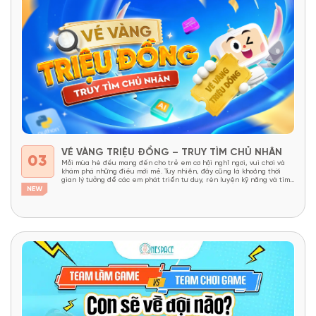
VÉ VÀNG TRIỆU ĐỒNG – TRUY TÌM CHỦ NHÂN
03
Mỗi mùa hè đều mang đến cho trẻ em cơ hội nghỉ ngơi, vui chơi và
khám phá những điều mới mẻ. Tuy nhiên, đây cũng là khoảng thời
gian lý tưởng để các em phát triển tư duy, rèn luyện kỹ năng và tìm
thấy niềm yêu thích học tập thông qua những trải...