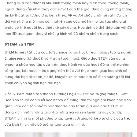
Thông qua các thiết bị như kính thông minh hay điện thoại thông minh,
người dùng vẫn nhìn thấy các sự vật của thế giới thực cùng những thông
tin kỹ thuật số tương ứng kèm theo. VR và AR chắc chắn sẽ rất hữu ích
đối với những môn học cần nghiên cứu các mô hình phức tạp như giải
phẫu cơ thể người hay thiết kế xây dựng. Học sinh có thể tiếp cận với đồ
họa 3D trực quan thay vì những hình vẽ 2D nhàm chán trong sách.
STEAM và STEM
STEM là viết tắt của các từ Science (khoa học), Technology (công nghệ),
Engineering (kỹ thuật) và Maths (toán học). Giáo dục STEM vận dụng
phương pháp học tập dựa trên thực hành và các hoạt động trải nghiệm
sáng tạo, kết hợp nhiều dạng kiến thức với thực hành giúp học sinh có
hứng thú học tập hơn, từ đó, khuyến khích các em có định hướng tốt khi
chọn chuyên ngành học đại học.
Còn STEAM được tạo thành từ thuật ngữ “STEM” và “Nghệ thuật – Art”.
Học sinh sẽ có các buổi học nhóm để cùng làm thí nghiệm khoa học đơn
giản, làm các sản phẩm handmade hay tham gia vào các tiết mục
đóng kịch nhằm nâng cao khả năng nói và rèn luyện tư duy độc lập.
STEAM chính là một phương pháp tuyệt vời giúp lôi kéo sự chú ý của trẻ,
vừa kích thích não bộ tưởng tượng và ghi nhớ.