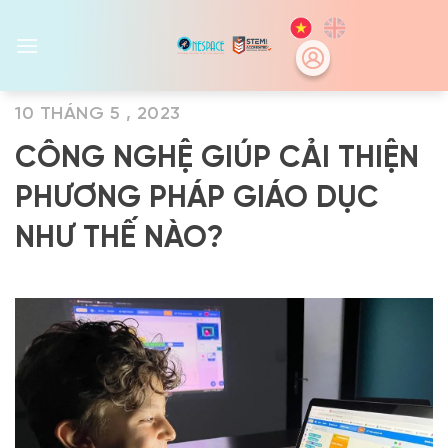
Skip
to
content
10 THÁNG 5 , 2023
CÔNG NGHỆ GIÚP CẢI THIỆN
PHƯƠNG PHÁP GIÁO DỤC
NHƯ THẾ NÀO?