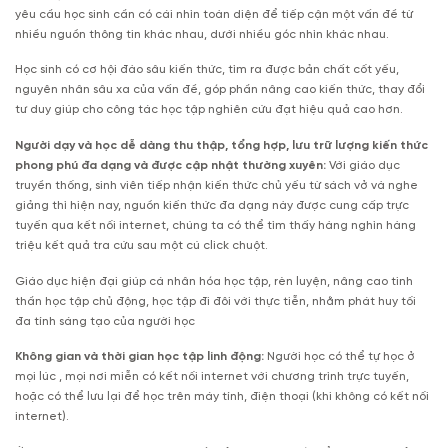
yêu cầu học sinh cần có cái nhìn toàn diện để tiếp cận một vấn đề từ
nhiều nguồn thông tin khác nhau, dưới nhiều góc nhìn khác nhau.
Học sinh có cơ hội đào sâu kiến thức, tìm ra được bản chất cốt yếu,
nguyên nhân sâu xa của vấn đề, góp phần nâng cao kiến thức, thay đổi
tư duy giúp cho công tác học tập nghiên cứu đạt hiệu quả cao hơn.
Người dạy và học dễ dàng thu thập, tổng hợp, lưu trữ lượng kiến thức
phong phú đa dạng và được cập nhật thường xuyên:
Với giáo dục
truyền thống, sinh viên tiếp nhận kiến thức chủ yếu từ sách vở và nghe
giảng thì hiện nay, nguồn kiến thức đa dạng này được cung cấp trực
tuyến qua kết nối internet, chúng ta có thể tìm thấy hàng nghìn hàng
triệu kết quả tra cứu sau một cú click chuột.
Giáo dục hiện đại giúp cá nhân hóa học tập, rèn luyện, nâng cao tinh
thần học tập chủ động, học tập đi đôi với thực tiễn, nhằm phát huy tối
đa tính sáng tạo của người học
Không gian và thời gian học tập linh động:
Người học có thể tự học ở
mọi lúc , mọi nơi miễn có kết nối internet với chương trình trực tuyến,
hoặc có thể lưu lại để học trên máy tính, điện thoại (khi không có kết nối
internet).