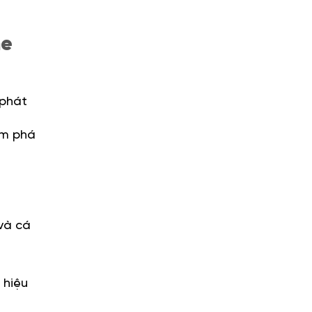
me
 phát
ám phá
và cá
 hiệu