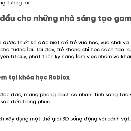
g tương lai.
 đầu cho những nhà sáng tạo ga
được thiết kế đặc biệt để trẻ vừa học, vừa chơi và
cho tương lai. Tại đây, trẻ không chỉ học cách tạo ra
luyện tư duy, phát triển kỹ năng làm việc nhóm và kh
iệm tại khóa học Roblox
t độc đáo, mang phong cách cá nhân. Tính sáng tạo 
u sắc đến trang phục.
 xây dựng một thế giới 3D sống động với cảnh vật,