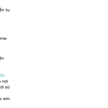
ển tư
game
ản
23-
 nơi
ới sứ
ác em.