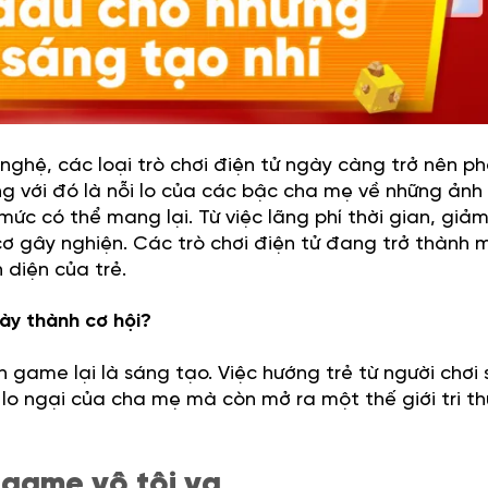
nghệ, các loại trò chơi điện tử ngày càng trở nên ph
ùng với đó là nỗi lo của các bậc cha mẹ về những ảnh
c có thể mang lại. Từ việc lãng phí thời gian, giảm
ơ gây nghiện. Các trò chơi điện tử đang trở thành 
 diện của trẻ.
này thành cơ hội?
ình game lại là sáng tạo. Việc hướng trẻ từ người chơi
 lo ngại của cha mẹ mà còn mở ra một thế giới tri t
i game vô tội vạ