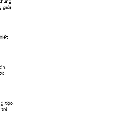
 chúng
g giải
hiết
cần
ớc
ng tạo
 trẻ