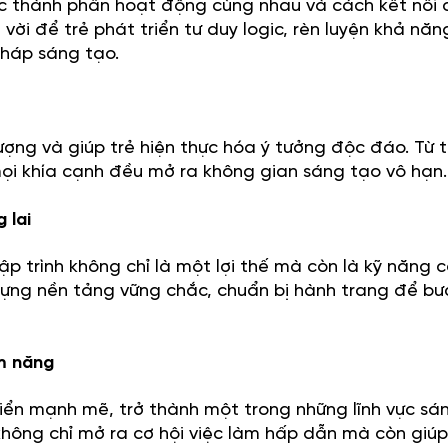
các thành phần hoạt động cùng nhau và cách kết nối
vời để trẻ phát triển tư duy logic, rèn luyện khả năn
háp sáng tạo.
n
ượng và giúp trẻ hiện thực hóa ý tưởng độc đáo. Từ t
ọi khía cạnh đều mở ra không gian sáng tạo vô hạn.
 lai
lập trình không chỉ là một lợi thế mà còn là kỹ năng 
y dựng nền tảng vững chắc, chuẩn bị hành trang để bư
m năng
ển mạnh mẽ, trở thành một trong những lĩnh vực sá
không chỉ mở ra cơ hội việc làm hấp dẫn mà còn giúp