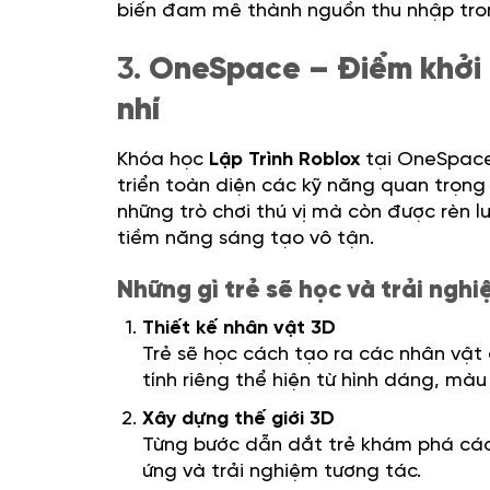
biến đam mê thành nguồn thu nhập tron
3.
OneSpace – Điểm khởi
nhí
Khóa học
Lập Trình Roblox
tại OneSpace 
triển toàn diện các kỹ năng quan trọng 
những trò chơi thú vị mà còn được rèn 
tiềm năng sáng tạo vô tận.
Những gì trẻ sẽ học và trải ngh
Thiết kế nhân vật 3D
Trẻ sẽ học cách tạo ra các nhân vậ
tính riêng thể hiện từ hình dáng, mà
Xây dựng thế giới 3D
Từng bước dẫn dắt trẻ khám phá cách
ứng và trải nghiệm tương tác.