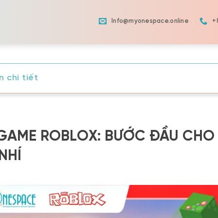
Info@myonespace.online
+
 chi tiết
 GAME ROBLOX: BƯỚC ĐẦU CHO
NHÍ