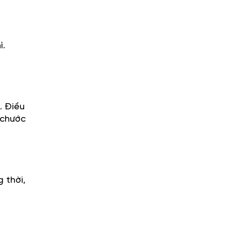
ì.
. Điều
 chước
 thời,