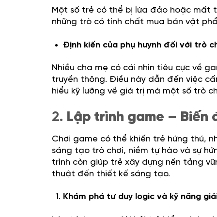
Một số trẻ có thể bị lừa đảo hoặc mất t
những trò có tính chất mua bán vật ph
Định kiến của phụ huynh đối với trò c
Nhiều cha mẹ có cái nhìn tiêu cực về ga
truyền thông. Điều này dẫn đến việc c
hiểu kỹ lưỡng về giá trị mà một số trò c
2.
Lập trình game – Biến 
Chơi game có thể khiến trẻ hứng thú, n
sáng tạo trò chơi, niềm tự hào và sự hứn
trình còn giúp trẻ xây dựng nền tảng v
thuật đến thiết kế sáng tạo.
Khám phá tư duy logic và kỹ năng giả