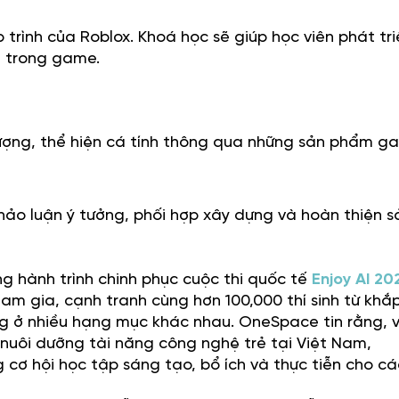
 trình của Roblox. Khoá học sẽ giúp học viên phát tri
n trong game.
 tượng, thể hiện cá tính thông qua những sản phẩm 
ảo luận ý tưởng, phối hợp xây dựng và hoàn thiện s
g hành trình chinh phục cuộc thi quốc tế
Enjoy AI 20
ham gia, cạnh tranh cùng hơn 100,000 thí sinh từ khắp
ng ở nhiều hạng mục khác nhau. OneSpace tin rằng, v
 nuôi dưỡng tài năng công nghệ trẻ tại Việt Nam,
cơ hội học tập sáng tạo, bổ ích và thực tiễn cho c