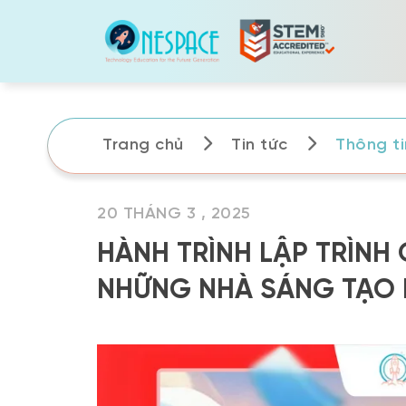
Skip
to
content
Trang chủ
Tin tức
Thông tin
20 THÁNG 3 , 2025
HÀNH TRÌNH LẬP TRÌNH
NHỮNG NHÀ SÁNG TẠO 