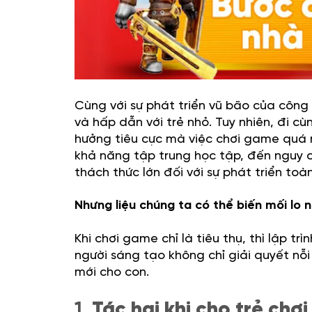
Cùng với sự phát triển vũ bão của công 
và hấp dẫn với trẻ nhỏ. Tuy nhiên, đi c
hưởng tiêu cực mà việc chơi game quá mứ
khả năng tập trung học tập, đến nguy c
thách thức lớn đối với sự phát triển toàn
Nhưng liệu chúng ta có thể biến mối lo 
Khi chơi game chỉ là tiêu thụ, thì lập tr
người sáng tạo không chỉ giải quyết nỗi
mới cho con.
1.
Tác hại khi cho trẻ chơ