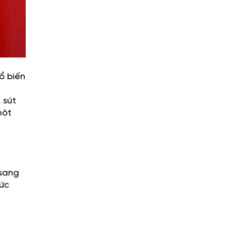
ổ biến
 sút
một
 sang
hức