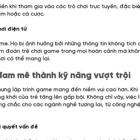
iền khi tham gia vào các trò chơi trực tuyến, đặc biệ
ẩm hoặc cá cược.
hơi điện tử
me. Họ bị ảnh hưởng bởi những thông tin không tích 
ấm đoán trẻ chơi game trong mọi hoàn cảnh mà khô
hơi có thể mang lại.
đam mê thành kỹ năng vượt trội
hưng lập trình game mang đến niềm vui cao hơn. Khi 
g khởi của trẻ tăng lên gấp bội. Không chỉ vậy, việc 
ững chắc cho các ngành nghề tương lai, từ công nghệ
i quyết vấn đề