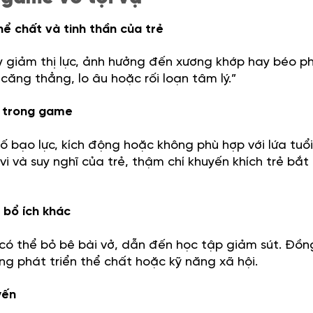
 chất và tinh thần của trẻ
 giảm thị lực, ảnh hưởng đến xương khớp hay béo ph
căng thẳng, lo âu hoặc rối loạn tâm lý.”
h trong game
tố bạo lực, kích động hoặc không phù hợp với lứa tuổi
i và suy nghĩ của trẻ, thậm chí khuyến khích trẻ bắt
 bổ ích khác
 có thể bỏ bê bài vở, dẫn đến học tập giảm sút. Đồng
ng phát triển thể chất hoặc kỹ năng xã hội.
yến