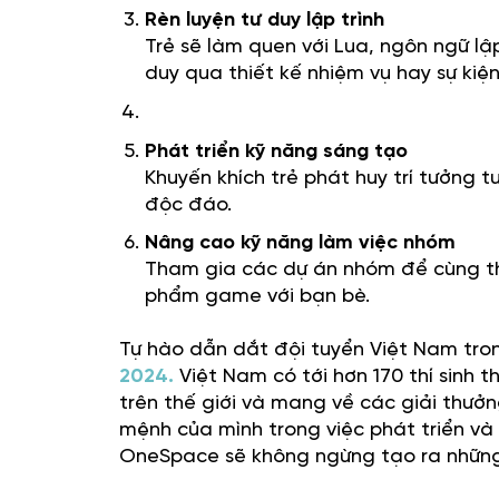
Rèn luyện tư duy lập trình
Trẻ sẽ làm quen với Lua, ngôn ngữ lập
duy qua thiết kế nhiệm vụ hay sự kiệ
Phát triển kỹ năng sáng tạo
Khuyến khích trẻ phát huy trí tưởng
độc đáo.
Nâng cao kỹ năng làm việc nhóm
Tham gia các dự án nhóm để cùng th
phẩm game với bạn bè.
Tự hào dẫn dắt đội tuyển Việt Nam tron
2024.
Việt Nam có tới hơn 170 thí sinh t
trên thế giới và mang về các giải thưở
mệnh của mình trong việc phát triển và
OneSpace sẽ không ngừng tạo ra những 