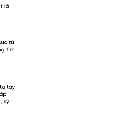
t là
cực từ
ng tìm
tự tay
lập
, kỹ