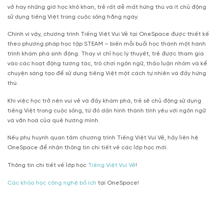
vở hay những giờ học khô khan, trẻ rất dễ mất hứng thú và ít chủ động
sử dụng tiếng Việt trong cuộc sống hằng ngày.
Chính vì vậy, chương trình Tiếng Việt Vui Vẻ tại OneSpace được thiết kế
theo phương pháp học tập STEAM – biến mỗi buổi học thành một hành
trình khám phá sinh động. Thay vì chỉ học lý thuyết, trẻ được tham gia
vào các hoạt động tương tác, trò chơi ngôn ngữ, thảo luận nhóm và kể
chuyện sáng tạo để sử dụng tiếng Việt một cách tự nhiên và đầy hứng
thú.
Khi việc học trở nên vui vẻ và đầy khám phá, trẻ sẽ chủ động sử dụng
tiếng Việt trong cuộc sống, từ đó dần hình thành tình yêu với ngôn ngữ
và văn hoá của quê hương mình.
Nếu phụ huynh quan tâm chương trình Tiếng Việt Vui Vẻ, hãy liên hệ
OneSpace để nhận thông tin chi tiết về các lớp học mới.
Thông tin chi tiết về lớp học
Tiếng Việt Vui Vẻ
!
Các khóa học công nghệ bổ ích
tại OneSpace!