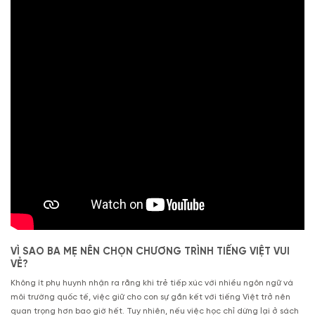
VÌ SAO BA MẸ NÊN CHỌN CHƯƠNG TRÌNH TIẾNG VIỆT VUI
VẺ?
Không ít phụ huynh nhận ra rằng khi trẻ tiếp xúc với nhiều ngôn ngữ và
môi trường quốc tế, việc giữ cho con sự gắn kết với tiếng Việt trở nên
quan trọng hơn bao giờ hết. Tuy nhiên, nếu việc học chỉ dừng lại ở sách