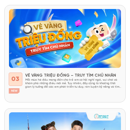
VÉ VÀNG TRIỆU ĐỒNG – TRUY TÌM CHỦ NHÂN
03
Mỗi mùa hè đều mang đến cho trẻ em cơ hội nghỉ ngơi, vui chơi và
khám phá những điều mới mẻ. Tuy nhiên, đây cũng là khoảng thời
gian lý tưởng để các em phát triển tư duy, rèn luyện kỹ năng và tìm
thấy niềm yêu thích học tập thông qua những trải...