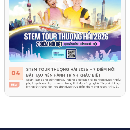
STEM TOUR THƯỢNG HẢI 2026 – 7 ĐIỂM NỔI
04
BẬT TẠO NÊN HÀNH TRÌNH KHÁC BIỆT
STEM Tour đang trở thành xu hướng giáo dục trải nghiệm được nhiều
phụ huynh lựa chọn cho con trong thời đại công nghệ. Thay vì chỉ học
lý thuyết trong lớp, học sinh được trực tiếp khám phá robot, trí tuệ
nhân tạo, nhà máy thông minh và các công nghệ đang định hình...