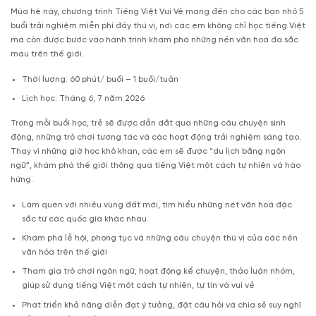
Mùa hè này, chương trình Tiếng Việt Vui Vẻ mang đến cho các bạn nhỏ 5
buổi trải nghiệm miễn phí đầy thú vị, nơi các em không chỉ học tiếng Việt
mà còn được bước vào hành trình khám phá những nền văn hoá đa sắc
màu trên thế giới.
Thời lượng: 60 phút/ buổi – 1 buổi/tuần
Lịch học: Tháng 6, 7 năm 2026
Trong mỗi buổi học, trẻ sẽ được dẫn dắt qua những câu chuyện sinh
động, những trò chơi tương tác và các hoạt động trải nghiệm sáng tạo.
Thay vì những giờ học khô khan, các em sẽ được “du lịch bằng ngôn
ngữ”, khám phá thế giới thông qua tiếng Việt một cách tự nhiên và hào
hứng.
Làm quen với nhiều vùng đất mới, tìm hiểu những nét văn hoá đặc
sắc từ các quốc gia khác nhau
Khám phá lễ hội, phong tục và những câu chuyện thú vị của các nền
văn hóa trên thế giới
Tham gia trò chơi ngôn ngữ, hoạt động kể chuyện, thảo luận nhóm,
giúp sử dụng tiếng Việt một cách tự nhiên, tự tin và vui vẻ
Phát triển khả năng diễn đạt ý tưởng, đặt câu hỏi và chia sẻ suy nghĩ