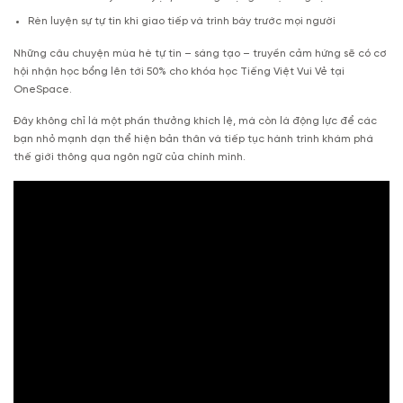
Rèn luyện sự tự tin khi giao tiếp và trình bày trước mọi người
Những câu chuyện mùa hè tự tin – sáng tạo – truyền cảm hứng sẽ có cơ
hội nhận học bổng lên tới 50% cho khóa học Tiếng Việt Vui Vẻ tại
OneSpace.
Đây không chỉ là một phần thưởng khích lệ, mà còn là động lực để các
bạn nhỏ mạnh dạn thể hiện bản thân và tiếp tục hành trình khám phá
thế giới thông qua ngôn ngữ của chính mình.