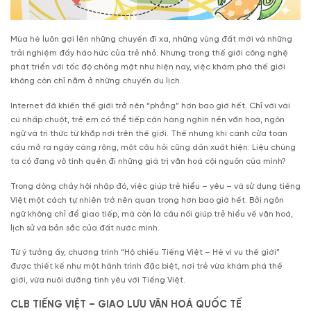
Mùa hè luôn gợi lên những chuyến đi xa, những vùng đất mới và những
trải nghiệm đầy háo hức của trẻ nhỏ. Nhưng trong thế giới công nghệ
phát triển với tốc độ chóng mặt như hiện nay, việc khám phá thế giới
không còn chỉ nằm ở những chuyến du lịch.
Internet đã khiến thế giới trở nên “phẳng” hơn bao giờ hết. Chỉ với vài
cú nhấp chuột, trẻ em có thể tiếp cận hàng nghìn nền văn hoá, ngôn
ngữ và tri thức từ khắp nơi trên thế giới. Thế nhưng khi cánh cửa toàn
cầu mở ra ngày càng rộng, một câu hỏi cũng dần xuất hiện: Liệu chúng
ta có đang vô tình quên đi những giá trị văn hoá cội nguồn của mình?
Trong dòng chảy hội nhập đó, việc giúp trẻ hiểu – yêu – và sử dụng tiếng
Việt một cách tự nhiên trở nên quan trọng hơn bao giờ hết. Bởi ngôn
ngữ không chỉ để giao tiếp, mà còn là cầu nối giúp trẻ hiểu về văn hoá,
lịch sử và bản sắc của đất nước mình.
Từ ý tưởng ấy, chương trình “Hộ chiếu Tiếng Việt – Hè vi vu thế giới”
được thiết kế như một hành trình đặc biệt, nơi trẻ vừa khám phá thế
giới, vừa nuôi dưỡng tình yêu với Tiếng Việt.
CLB TIẾNG VIỆT – GIAO LƯU VĂN HOÁ QUỐC TẾ