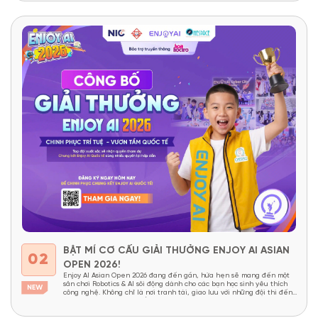
BẬT MÍ CƠ CẤU GIẢI THƯỞNG ENJOY AI ASIAN
02
OPEN 2026!
Enjoy AI Asian Open 2026 đang đến gần, hứa hẹn sẽ mang đến một
sân chơi Robotics & AI sôi động dành cho các bạn học sinh yêu thích
công nghệ. Không chỉ là nơi tranh tài, giao lưu với những đội thi đến
từ nhiều quốc gia châu Á, cuộc thi còn mang đến...