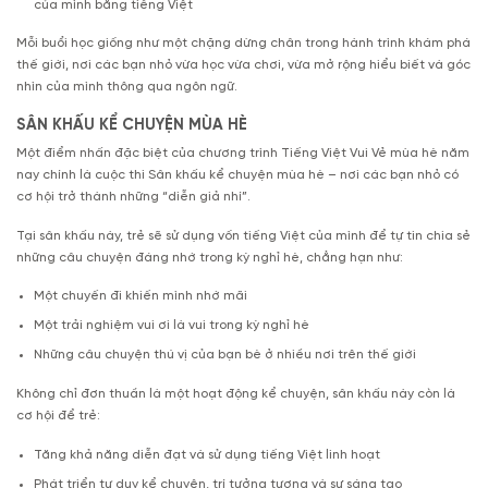
của mình bằng tiếng Việt
Mỗi buổi học giống như một chặng dừng chân trong hành trình khám phá
thế giới, nơi các bạn nhỏ vừa học vừa chơi, vừa mở rộng hiểu biết và góc
nhìn của mình thông qua ngôn ngữ.
SÂN KHẤU KỂ CHUYỆN MÙA HÈ
Một điểm nhấn đặc biệt của chương trình Tiếng Việt Vui Vẻ mùa hè năm
nay chính là cuộc thi Sân khấu kể chuyện mùa hè – nơi các bạn nhỏ có
cơ hội trở thành những “diễn giả nhí”.
Tại sân khấu này, trẻ sẽ sử dụng vốn tiếng Việt của mình để tự tin chia sẻ
những câu chuyện đáng nhớ trong kỳ nghỉ hè, chẳng hạn như:
Một chuyến đi khiến mình nhớ mãi
Một trải nghiệm vui ơi là vui trong kỳ nghỉ hè
Những câu chuyện thú vị của bạn bè ở nhiều nơi trên thế giới
Không chỉ đơn thuần là một hoạt động kể chuyện, sân khấu này còn là
cơ hội để trẻ:
Tăng khả năng diễn đạt và sử dụng tiếng Việt linh hoạt
Phát triển tư duy kể chuyện, trí tưởng tượng và sự sáng tạo