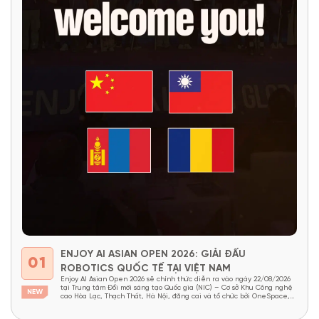
ENJOY AI ASIAN OPEN 2026: GIẢI ĐẤU
01
ROBOTICS QUỐC TẾ TẠI VIỆT NAM
Enjoy AI Asian Open 2026 sẽ chính thức diễn ra vào ngày 22/08/2026
tại Trung tâm Đổi mới sáng tạo Quốc gia (NIC) – Cơ sở Khu Công nghệ
cao Hòa Lạc, Thạch Thất, Hà Nội, đăng cai và tổ chức bởi OneSpace,
dưới sự bảo trợ của NIC và Viện Nghiên cứu Thiết kế...