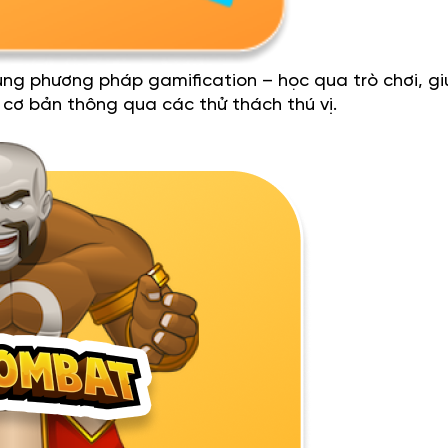
g phương pháp gamification – học qua trò chơi, gi
h cơ bản thông qua các thử thách thú vị.