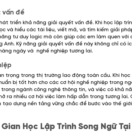
t vấn đề
t triển khả năng giải quyết vấn đề. Khi học lập trì
c và hiểu các tài liệu, viết mã, và tìm kiếm giải ph
ỹ năng tư duy logic mà còn giúp các em làm quen với
g Anh. Kỹ năng giải quyết vấn đề này không chỉ có í
hàng ngày và nghề nghiệp tương lai.
hiệp
n trọng trong thị trường lao động toàn cầu. Khi học 
huẩn bị tốt hơn cho các cơ hội nghề nghiệp trong n
 trong ngành công nghệ thông tin, và việc có khả n
mở ra nhiều cơ hội việc làm hấp dẫn trong tương lai.
 tạo dựng nền tảng vững chắc để bước vào thế giớ
 Gian Học Lập Trình Song Ngữ Tại