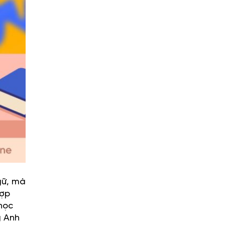
gữ, mà
hợp
học
g Anh