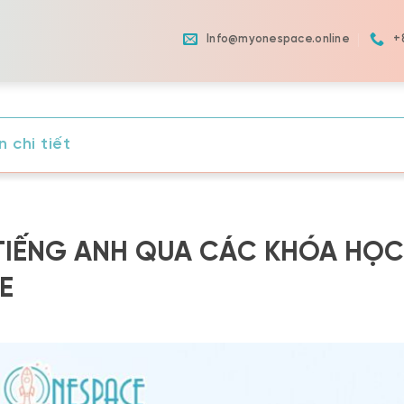
Info@myonespace.online
+
 chi tiết
 TIẾNG ANH QUA CÁC KHÓA HỌC
E