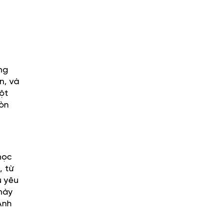
ng
n, và
ột
còn
học
, từ
u yêu
này
Anh