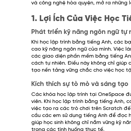
và công nghệ hòa quyện, mở ra những lợi
1. Lợi Ích Của Việc Học 
Phát triển kỹ năng ngôn ngữ tự 
Khi học lập trình bằng tiếng Anh, các 
cao kỹ năng ngôn ngữ của mình. Việc làm
các giao diện phần mềm bằng tiếng Anh
cách tự nhiên. Điều này không chỉ giúp 
tạo nền tảng vững chắc cho việc học tậ
Kích thích sự tò mò và sáng tạo
Các khóa học lập trình tại OneSpace đư
viên. Khi học lập trình bằng tiếng Anh, 
việc tạo ra các trò chơi trên Scratch đ
cầu các em sử dụng tiếng Anh để đọc hư
giúp học sinh không chỉ nắm vững kỹ năn
trong các tình huống thực tế.