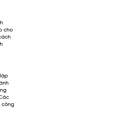
nh
áp cho
 cách
ch
lập
gành
ăng
 Các
i công