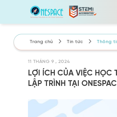
Skip
to
content
Trang chủ
Tin tức
Thông tin
11 THÁNG 9 , 2024
LỢI ÍCH CỦA VIỆC HỌC
LẬP TRÌNH TẠI ONESPAC