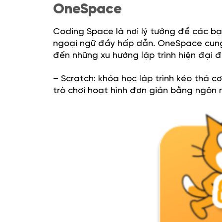
OneSpace
Coding Space là nơi lý tưởng để các bạ
ngoại ngữ đầy hấp dẫn. OneSpace cung
đến những xu hướng lập trình hiện đại đ
– Scratch: khóa học lập trình kéo thả 
trò chơi hoạt hình đơn giản bằng ngôn n