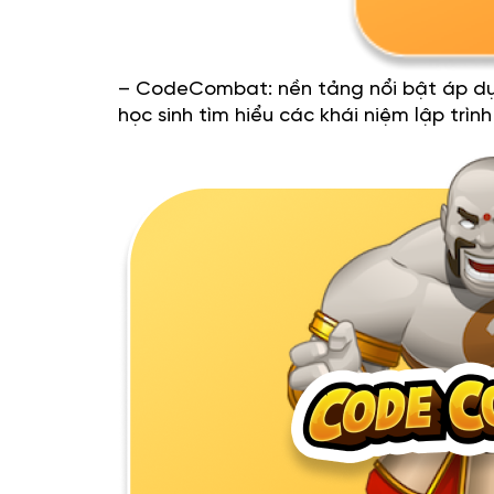
– CodeCombat: nền tảng nổi bật áp dụn
học sinh tìm hiểu các khái niệm lập trìn