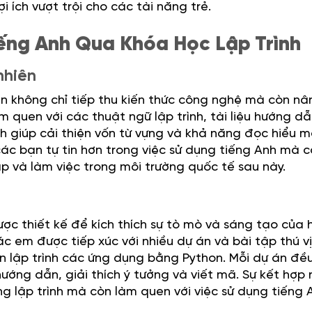
 ích vượt trội cho các tài năng trẻ.
Tiếng Anh Qua Khóa Học Lập Trình
nhiên
bạn không chỉ tiếp thu kiến thức công nghệ mà còn nâ
 quen với các thuật ngữ lập trình, tài liệu hướng dẫ
 giúp cải thiện vốn từ vựng và khả năng đọc hiểu m
các bạn tự tin hơn trong việc sử dụng tiếng Anh mà 
p và làm việc trong môi trường quốc tế sau này.
ợc thiết kế để kích thích sự tò mò và sáng tạo của 
các em được tiếp xúc với nhiều dự án và bài tập thú vị
ến lập trình các ứng dụng bằng Python. Mỗi dự án đề
ớng dẫn, giải thích ý tưởng và viết mã. Sự kết hợp 
g lập trình mà còn làm quen với việc sử dụng tiếng 