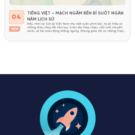
TIẾNG VIỆT – MẠCH NGẦM BỀN BỈ SUỐT NGÀN
04
NĂM LỊCH SỬ
Nếu nhìn lại lịch sử Việt Nam như một cuốn phim dài, ta sẽ thấy có
những điều thay đổi liên tục: triều đại thay nhau, chữ viết chuyển
mình, xã hội biến động không ngừng. Nhưng giữa tất cả những thay
đổi ấy, vẫn có một thứ tồn tại bền bỉ như một “mạch...