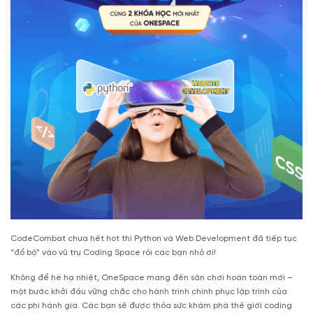
CodeCombat chưa hết hot thì Python và Web Development đã tiếp tục
“đổ bộ” vào vũ trụ Coding Space rồi các bạn nhỏ ơi!
Không để hè hạ nhiệt, OneSpace mang đến sân chơi hoàn toàn mới –
một bước khởi đầu vững chắc cho hành trình chinh phục lập trình của
các phi hành gia. Các bạn sẽ được thỏa sức khám phá thế giới coding