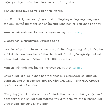
diệu kỳ và tạo ra sản phẩm lập trình chuyên nghiệp.
1. Khuấy động mùa hè với Lập trình Python
Nào Chat GPT, nào các tựa game ấn tượng hay những ứng dụng ngàn
sao đều có thể trở thành sản phẩm của riêng bạn chỉ sau khóa học này.
Xem chi tiết khóa học lập trình chuyên sâu Python
tại đây
2. Cháy hết mình với Web Development
Lập trình và phát triển web chưa bao giờ dễ dàng, nhưng cũng không hề
khó khi các bạn được học và thực hành với tất cả ngôn ngữ lập trình nổi
tiếng nhất hiện nay: Python, HTML, CSS, JavaScript
Xem chi tiết khóa học lập trình chuyên sâu Python
tại đây
Chưa dừng lại ở đó, 2 khóa học mới nhất của OneSpace sẽ được áp
dụng chương trình cực sốc: TRẢI NGHIỆM CHƯƠNG TRÌNH HỌC CHUẨN
QUỐC TẾ CHỈ VỚI 0 ĐỒNG.
Còn gì tuyệt vời hơn khi hè này vừa được thả mình vào những cuộc “vui”,
đắm chìm trong những điều mới mẻ, thú vị, vừa thu về cho mình vốn kiến
thức không nhỏ đúng không nào!