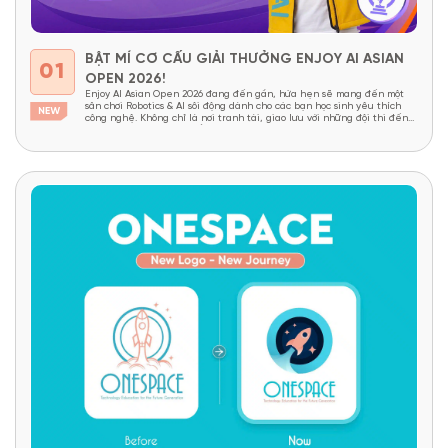
BẬT MÍ CƠ CẤU GIẢI THƯỞNG ENJOY AI ASIAN
01
OPEN 2026!
Enjoy AI Asian Open 2026 đang đến gần, hứa hẹn sẽ mang đến một
sân chơi Robotics & AI sôi động dành cho các bạn học sinh yêu thích
công nghệ. Không chỉ là nơi tranh tài, giao lưu với những đội thi đến
từ nhiều quốc gia châu Á, cuộc thi còn mang đến...