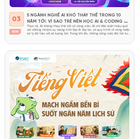
5 NGÀNH NGHỀ AI KHÓ THAY THẾ TRONG 10
03
NĂM TỚI: VÌ SAO TRẺ NÊN HỌC AI & CODING TỪ
Thực tế, AI không thay thế tất cả công việc. AI chỉ đặc biệt hiệu quả
SỚM?
với những nhiệm vụ mang tính lặp đi lặp lại, có quy trình rõ ràng hoặc
xử lý dữ liệu với số lượng lớn. Trong khi đó, những công việc đòi hỏi tư
duy sáng tạo, khả năng giải...