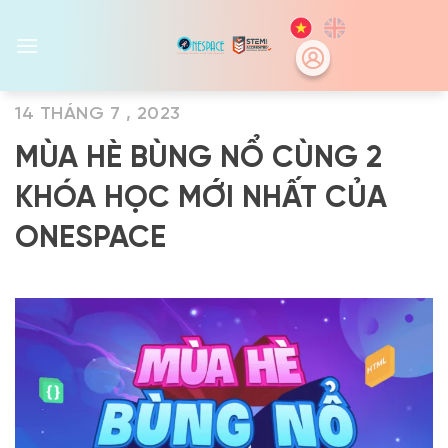
Skip
to
content
14 THÁNG 7 , 2023
MÙA HÈ BÙNG NỔ CÙNG 2
KHÓA HỌC MỚI NHẤT CỦA
ONESPACE