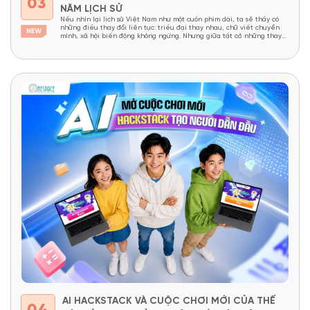
03
NĂM LỊCH SỬ
Nếu nhìn lại lịch sử Việt Nam như một cuốn phim dài, ta sẽ thấy có
những điều thay đổi liên tục: triều đại thay nhau, chữ viết chuyển
mình, xã hội biến động không ngừng. Nhưng giữa tất cả những thay
đổi ấy, vẫn có một thứ tồn tại bền bỉ như một “mạch...
AI HACKSTACK VÀ CUỘC CHƠI MỚI CỦA THẾ