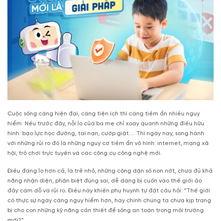
Cuộc sống càng hiện đại, càng tiện ích thì càng tiềm ẩn nhiều nguy
hiểm. Nếu trước đây, nỗi lo của ba mẹ chỉ xoay quanh những điều hữu
hình: bạo lực học đường, tai nạn, cướp giật…. Thì ngày nay, song hành
với những rủi ro đó là những nguy cơ tiềm ẩn vô hình: internet, mạng xã
hội, trò chơi trực tuyến và các công cụ công nghệ mới.
Điều đáng lo hơn cả, là trẻ nhỏ, những công dân số non nớt, chưa đủ khả
năng nhận diện, phân biệt đúng sai, dễ dàng bị cuốn vào thế giới ảo
đầy cám dỗ và rủi ro. Điều này khiến phụ huynh tự đặt câu hỏi: “Thế giới
có thực sự ngày càng nguy hiểm hơn, hay chính chúng ta chưa kịp trang
bị cho con những kỹ năng cần thiết để sống an toàn trong môi trường
mới?”