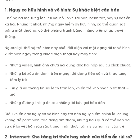
1.
Nguy cơ hữu hình và vô hình: Sự khác biệt căn bản
Thế hệ ba mẹ từng lớn lên với nỗi lo về tai nạn, bệnh tật, hay sự bất ổn
xã hội. Nhưng ít nhất, những nguy hiểm ấy hữu hình, có thể quan sát
bằng mắt thường, có thể phòng tránh bằng những biện pháp truyền
thống.
Ngược lại, thế hệ trẻ hôm nay phải đối diện với một dạng rủi ro vô hình,
xuất hiện ngay trong chiếc điện thoại hay máy tính:
Những video, hình ảnh chứa nội dung độc hại nấp sau cú click chuột.
Những kẻ xấu ẩn danh trên mạng, dễ dàng tiếp cận và thao túng
tâm lý trẻ.
Tin giả và thông tin sai lệch tràn lan, khiến trẻ khó phân biệt thật –
giả.
Những đường link lạ ẩn sau những lời kêu gọi hấp dẫn
Điều khiến các nguy cơ vô hình này trở nên nguy hiểm chính là: chúng
không dễ phát hiện, tác động âm thầm, nhưng hậu quả có thể kéo dài
và để lại vết hằn sâu sắc trong nhận thức, tâm lý và hành vi của trẻ.
2.
Internet: Kho tàng tri thức hay cánh cửa tiềm ẩn rủi ro?