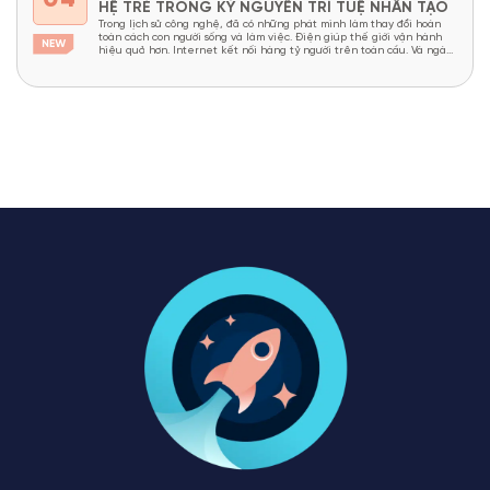
04
HỆ TRẺ TRONG KỶ NGUYÊN TRÍ TUỆ NHÂN TẠO
Trong lịch sử công nghệ, đã có những phát minh làm thay đổi hoàn
toàn cách con người sống và làm việc. Điện giúp thế giới vận hành
hiệu quả hơn. Internet kết nối hàng tỷ người trên toàn cầu. Và ngày
nay, Trí tuệ nhân tạo (Artificial Intelligence – AI) đang được xem là...