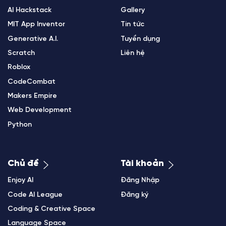
AI Hackstack
Gallery
MIT App Inventor
Tin tức
Generative A.I.
Tuyển dụng
Scratch
Liên hệ
Roblox
CodeCombat
Makers Empire
Web Development
Python
Chủ đề
Tài khoản
Enjoy AI
Đăng Nhập
Code AI League
Đăng ký
Coding & Creative Space
Language Space