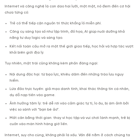
Internet và công nghệ là con dao hai lưỡi, một mặt, nó đem đến cơ hội
chưa từng có:
Trẻ có thể tiếp cận nguồn tri thức khổng lồ miễn phí.
Công cụ sáng tạo số như lập trình, đồ họa, AI giúp nuôi dưỡng khả
năng tư duy logic và sáng tạo.
Kết nối toàn cầu mở ra một thế giới giao tiếp, học hỏi và hợp tác vượt
khỏi biên giới địa lý.
Tuy nhiên, mặt trái cũng không kém phần đáng ngại:
Nội dung độc hại: từ bạo lực, khiêu dâm đến những trào lưu nguy
hiểm.
Lừa đảo trực tuyến: giả mạo danh tính, khai thác thông tin cá nhân,
dụ dỗ nạp tiền vào game.
Ảnh hưởng tâm lý: trẻ dễ rơi vào cảm giác tự ti, lo âu, bị ám ảnh bởi
việc so sánh với “bạn bè ảo”.
Mất cân bằng thời gian: thay vì học tập và vui chơi lành mạnh, trẻ bị
cuốn vào màn hình hàng giờ liền.
Internet, suy cho cùng, không phải là xấu. Vấn đề nằm ở cách chúng ta