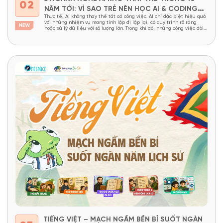
02
NĂM TỚI: VÌ SAO TRẺ NÊN HỌC AI & CODING
Thực tế, AI không thay thế tất cả công việc. AI chỉ đặc biệt hiệu quả
TỪ SỚM?
với những nhiệm vụ mang tính lặp đi lặp lại, có quy trình rõ ràng
hoặc xử lý dữ liệu với số lượng lớn. Trong khi đó, những công việc đòi
hỏi tư duy sáng tạo, khả năng giải...
TIẾNG VIỆT – MẠCH NGẦM BỀN BỈ SUỐT NGÀN