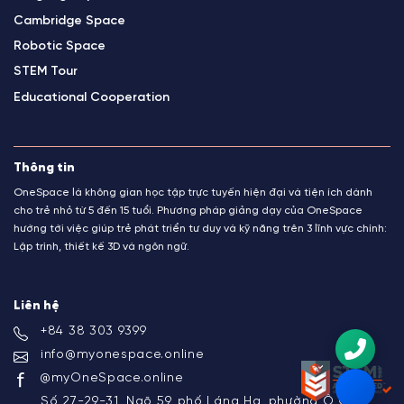
Cambridge Space
Robotic Space
STEM Tour
Educational Cooperation
Thông tin
OneSpace là không gian học tập trực tuyến hiện đại và tiện ích dành
cho trẻ nhỏ từ 5 đến 15 tuổi. Phương pháp giảng dạy của OneSpace
hướng tới việc giúp trẻ phát triển tư duy và kỹ năng trên 3 lĩnh vực chính:
Lập trình, thiết kế 3D và ngôn ngữ.
Liên hệ
+84 38 303 9399
info@myonespace.online
@myOneSpace.online
Số 27-29-31, Ngõ 59, phố Láng Hạ, phường Ô Chợ