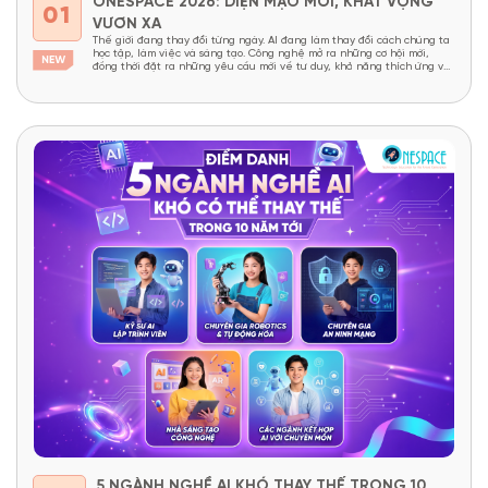
ONESPACE 2026: DIỆN MẠO MỚI, KHÁT VỌNG
01
VƯƠN XA
Thế giới đang thay đổi từng ngày. AI đang làm thay đổi cách chúng ta
học tập, làm việc và sáng tạo. Công nghệ mở ra những cơ hội mới,
đồng thời đặt ra những yêu cầu mới về tư duy, khả năng thích ứng và
năng lực sáng tạo. Trong một thế giới như...
5 NGÀNH NGHỀ AI KHÓ THAY THẾ TRONG 10