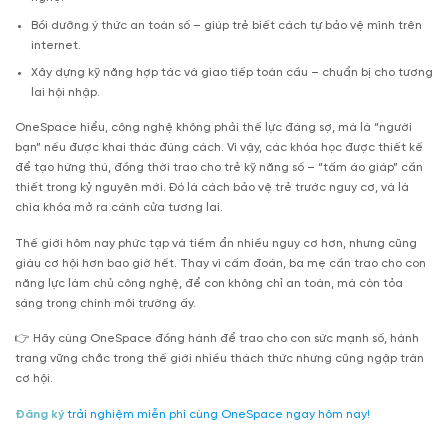
Bồi dưỡng ý thức an toàn số – giúp trẻ biết cách tự bảo vệ mình trên
internet.
Xây dựng kỹ năng hợp tác và giao tiếp toàn cầu – chuẩn bị cho tương
lai hội nhập.
OneSpace hiểu, công nghệ không phải thế lực đáng sợ, mà là “người
bạn” nếu được khai thác đúng cách. Vì vậy, các khóa học được thiết kế
để tạo hứng thú, đồng thời trao cho trẻ kỹ năng số – “tấm áo giáp” cần
thiết trong kỷ nguyên mới. Đó là cách bảo vệ trẻ trước nguy cơ, và là
chìa khóa mở ra cánh cửa tương lai.
Thế giới hôm nay phức tạp và tiềm ẩn nhiều nguy cơ hơn, nhưng cũng
giàu cơ hội hơn bao giờ hết. Thay vì cấm đoán, ba mẹ cần trao cho con
năng lực làm chủ công nghệ, để con không chỉ an toàn, mà còn tỏa
sáng trong chính môi trường ấy.
👉 Hãy cùng OneSpace đồng hành để trao cho con sức mạnh số, hành
trang vững chắc trong thế giới nhiều thách thức nhưng cũng ngập tràn
cơ hội.
Đăng ký
trải nghiệm miễn phí cùng OneSpace ngay hôm nay!