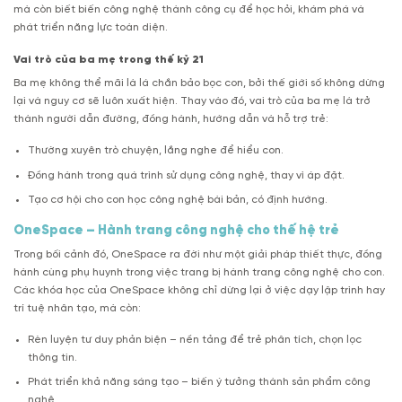
mà còn biết biến công nghệ thành công cụ để học hỏi, khám phá và
phát triển năng lực toàn diện.
Vai trò của ba mẹ trong thế kỷ 21
Ba mẹ không thể mãi là lá chắn bảo bọc con, bởi thế giới số không dừng
lại và nguy cơ sẽ luôn xuất hiện. Thay vào đó, vai trò của ba mẹ là trở
thành người dẫn đường, đồng hành, hướng dẫn và hỗ trợ trẻ:
Thường xuyên trò chuyện, lắng nghe để hiểu con.
Đồng hành trong quá trình sử dụng công nghệ, thay vì áp đặt.
Tạo cơ hội cho con học công nghệ bài bản, có định hướng.
OneSpace – Hành trang công nghệ cho thế hệ trẻ
Trong bối cảnh đó, OneSpace ra đời như một giải pháp thiết thực, đồng
hành cùng phụ huynh trong việc trang bị hành trang công nghệ cho con.
Các khóa học của OneSpace không chỉ dừng lại ở việc dạy lập trình hay
trí tuệ nhân tạo, mà còn:
Rèn luyện tư duy phản biện – nền tảng để trẻ phân tích, chọn lọc
thông tin.
Phát triển khả năng sáng tạo – biến ý tưởng thành sản phẩm công
nghệ.