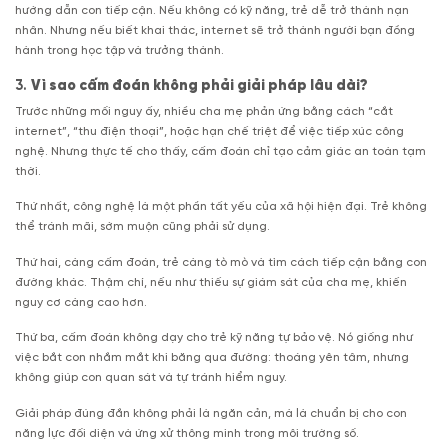
hướng dẫn con tiếp cận. Nếu không có kỹ năng, trẻ dễ trở thành nạn
nhân. Nhưng nếu biết khai thác, internet sẽ trở thành người bạn đồng
hành trong học tập và trưởng thành.
3.
Vì sao cấm đoán không phải giải pháp lâu dài?
Trước những mối nguy ấy, nhiều cha mẹ phản ứng bằng cách “cắt
internet”, “thu điện thoại”, hoặc hạn chế triệt để việc tiếp xúc công
nghệ. Nhưng thực tế cho thấy, cấm đoán chỉ tạo cảm giác an toàn tạm
thời.
Thứ nhất, công nghệ là một phần tất yếu của xã hội hiện đại. Trẻ không
thể tránh mãi, sớm muộn cũng phải sử dụng.
Thứ hai, càng cấm đoán, trẻ càng tò mò và tìm cách tiếp cận bằng con
đường khác. Thậm chí, nếu như thiếu sự giám sát của cha mẹ, khiến
nguy cơ càng cao hơn.
Thứ ba, cấm đoán không dạy cho trẻ kỹ năng tự bảo vệ. Nó giống như
việc bắt con nhắm mắt khi băng qua đường: thoáng yên tâm, nhưng
không giúp con quan sát và tự tránh hiểm nguy.
Giải pháp đúng đắn không phải là ngăn cản, mà là chuẩn bị cho con
năng lực đối diện và ứng xử thông minh trong môi trường số.