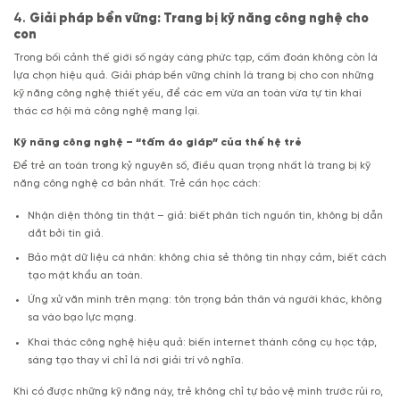
4.
Giải pháp bền vững: Trang bị kỹ năng công nghệ cho
con
Trong bối cảnh thế giới số ngày càng phức tạp, cấm đoán không còn là
lựa chọn hiệu quả. Giải pháp bền vững chính là trang bị cho con những
kỹ năng công nghệ thiết yếu, để các em vừa an toàn vừa tự tin khai
thác cơ hội mà công nghệ mang lại.
Kỹ năng công nghệ – “tấm áo giáp” của thế hệ trẻ
Để trẻ an toàn trong kỷ nguyên số, điều quan trọng nhất là trang bị kỹ
năng công nghệ cơ bản nhất. Trẻ cần học cách:
Nhận diện thông tin thật – giả: biết phân tích nguồn tin, không bị dẫn
dắt bởi tin giả.
Bảo mật dữ liệu cá nhân: không chia sẻ thông tin nhạy cảm, biết cách
tạo mật khẩu an toàn.
Ứng xử văn minh trên mạng: tôn trọng bản thân và người khác, không
sa vào bạo lực mạng.
Khai thác công nghệ hiệu quả: biến internet thành công cụ học tập,
sáng tạo thay vì chỉ là nơi giải trí vô nghĩa.
Khi có được những kỹ năng này, trẻ không chỉ tự bảo vệ mình trước rủi ro,