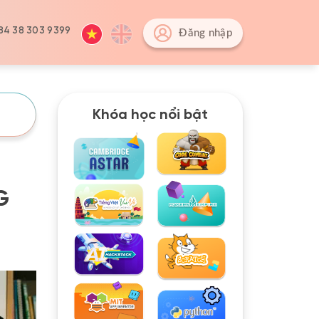
84 38 303 9399
Đăng nhập
Khóa học nổi bật
G