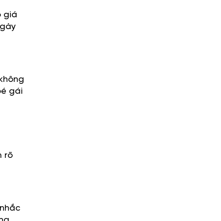
ó giá
ngày
 không
bé gái
,
 rõ
 nhắc
ứng