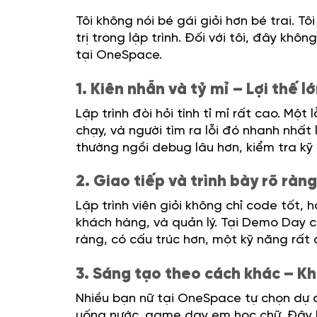
Tôi không nói bé gái giỏi hơn bé trai. T
trị trong lập trình. Đối với tôi, đây kh
tại OneSpace.
1. Kiên nhẫn và tỷ mỉ – Lợi thế 
Lập trình đòi hỏi tính tỉ mỉ rất cao. Mộ
chạy, và người tìm ra lỗi đó nhanh nhất 
thường ngồi debug lâu hơn, kiểm tra kỹ 
2. Giao tiếp và trình bày rõ ràn
Lập trình viên giỏi không chỉ code tốt,
khách hàng, và quản lý. Tại Demo Day 
ràng, có cấu trúc hơn, một kỹ năng rất
3. Sáng tạo theo cách khác – K
Nhiều bạn nữ tại OneSpace tự chọn dự 
uống nước, game dạy em học chữ. Đây k