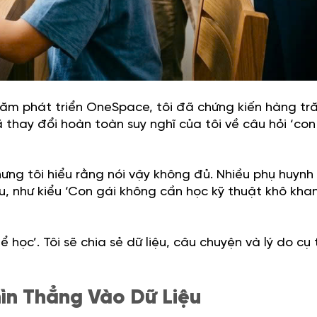
5 năm phát triển OneSpace, tôi đã chứng kiến hàng t
ã thay đổi hoàn toàn suy nghĩ của tôi về câu hỏi ‘con
ưng tôi hiểu rằng nói vậy không đủ. Nhiều phụ huynh
u, như kiểu ‘Con gái không cần học kỹ thuật khô khan
hể học’. Tôi sẽ chia sẻ dữ liệu, câu chuyện và lý do cụ 
hìn Thẳng Vào Dữ Liệu