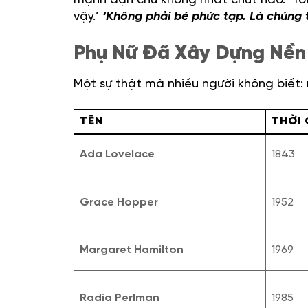
mạnh dạn chứ không nhát chút nào. ‘Tôi
vậy.’
‘Không phải bé phức tạp. Là chúng 
Phụ Nữ Đã Xây Dựng Nền
Một sự thật mà nhiều người không biết: 
TÊN
THỜI 
Ada Lovelace
1843
Grace Hopper
1952
Margaret Hamilton
1969
Radia Perlman
1985