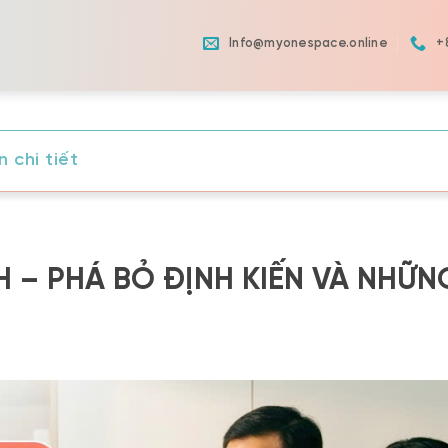
Info@myonespace.online
+
 chi tiết
H – PHÁ BỎ ĐỊNH KIẾN VÀ NHỮN