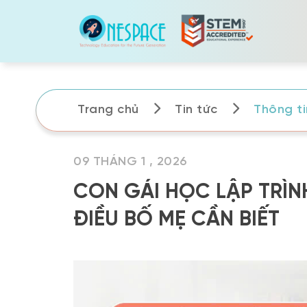
Skip
to
content
Trang chủ
Tin tức
Thông tin
09 THÁNG 1 , 2026
CON GÁI HỌC LẬP TRÌN
ĐIỀU BỐ MẸ CẦN BIẾT