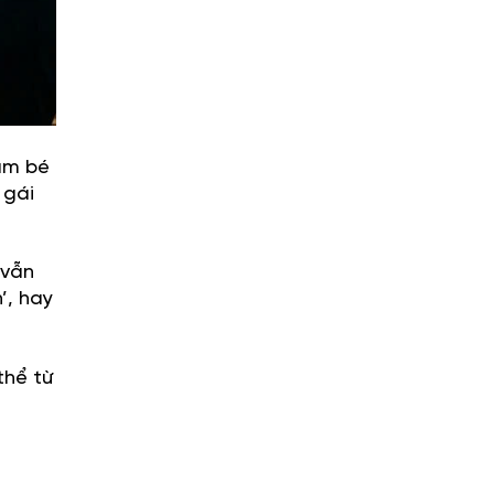
răm bé
 gái
 vẫn
’, hay
thể từ