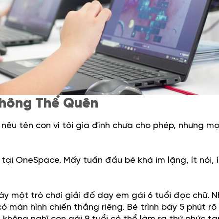
Không Thể Quên
nêu tên con vì tôi gia đình chưa cho phép, nhưng mọi
tại OneSpace. Mấy tuần đầu bé khá im lặng, ít nói, í
ày một trò chơi giải đố dạy em gái 6 tuổi đọc chữ. 
ó màn hình chiến thắng riêng. Bé trình bày 5 phút rõ