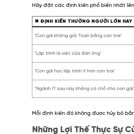
Hãy đặt các định kiến phổ biến nhất lên
✖ ĐỊNH KIẾN THƯỜNG NGƯỜI LỚN HAY
‘Con gái không giỏi Toán bằng con trai’
‘Lập trình là việc của đàn ông’
‘Con gái học lập trình ít hơn con trai’
‘Ngành IT sau này không có chỗ cho con gái
Mỗi định kiến đó không được hủy bỏ bằn
Những Lợi Thế Thực Sự Củ