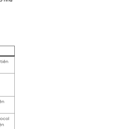
p như
tiên
i
ên
tocol
ện