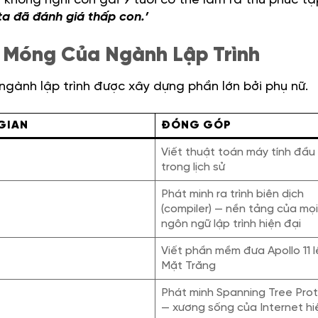
 không nghĩ con gái 9 tuổi có thể làm ra thứ phức tạ
ta đã đánh giá thấp con.’
 Móng Của Ngành Lập Trình
ngành lập trình được xây dựng phần lớn bởi phụ nữ.
GIAN
ĐÓNG GÓP
Viết thuật toán máy tính đầu 
trong lịch sử
Phát minh ra trình biên dịch
(compiler) — nền tảng của mọ
ngôn ngữ lập trình hiện đại
Viết phần mềm đưa Apollo 11 l
Mặt Trăng
Phát minh Spanning Tree Pro
— xương sống của Internet hi