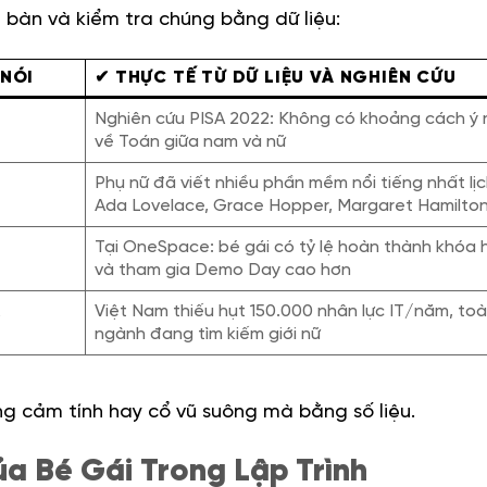
 bàn và kiểm tra chúng bằng dữ liệu:
 NÓI
✔ THỰC TẾ TỪ DỮ LIỆU VÀ NGHIÊN CỨU
Nghiên cứu PISA 2022: Không có khoảng cách ý 
về Toán giữa nam và nữ
Phụ nữ đã viết nhiều phần mềm nổi tiếng nhất lịc
Ada Lovelace, Grace Hopper, Margaret Hamilto
Tại OneSpace: bé gái có tỷ lệ hoàn thành khóa 
và tham gia Demo Day cao hơn
Việt Nam thiếu hụt 150.000 nhân lực IT/năm, to
’
ngành đang tìm kiếm giới nữ
g cảm tính hay cổ vũ suông mà bằng số liệu.
a Bé Gái Trong Lập Trình