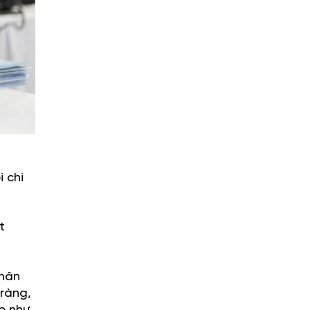
 chi
t
Nhân
 ràng,