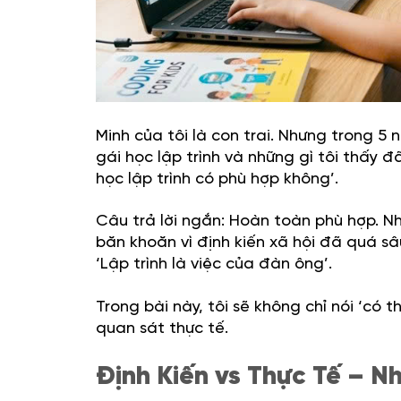
Minh của tôi là con trai. Nhưng trong 
gái học lập trình và những gì tôi thấy đ
học lập trình có phù hợp không’.
Câu trả lời ngắn: Hoàn toàn phù hợp. Nh
băn khoăn vì định kiến xã hội đã quá sâ
‘Lập trình là việc của đàn ông’.
Trong bài này, tôi sẽ không chỉ nói ‘có t
quan sát thực tế.
Định Kiến vs Thực Tế – N