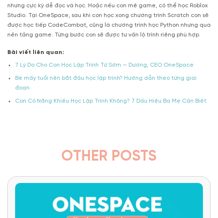
nhưng cực kỳ dễ đọc và học. Hoặc nếu con mê game, có thể học Roblox
Studio. Tại OneSpace, sau khi con học xong chương trình Scratch con sẽ
được học tiếp CodeCombat, cũng là chương trình học Python nhưng qua
nền tảng game. Từng bước con sẽ được tư vấn lộ trình riêng phù hợp.
Bài viết liên quan:
7 Lý Do Cho Con Học Lập Trình Từ Sớm — Dương, CEO OneSpace
Bé mấy tuổi nên bắt đầu học lập trình? Hướng dẫn theo từng giai
đoạn
Con Có Năng Khiếu Học Lập Trình Không? 7 Dấu Hiệu Ba Mẹ Cần Biết
OTHER POSTS