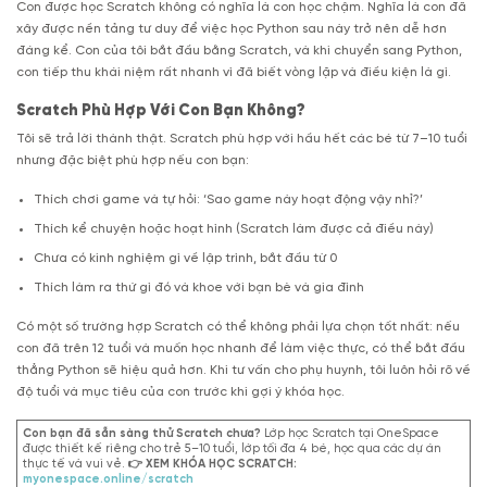
Con được học Scratch không có nghĩa là con học chậm. Nghĩa là con đã
xây được nền tảng tư duy để việc học Python sau này trở nên dễ hơn
đáng kể. Con của tôi bắt đầu bằng Scratch, và khi chuyển sang Python,
con tiếp thu khái niệm rất nhanh vì đã biết vòng lặp và điều kiện là gì.
Scratch Phù Hợp Với Con Bạn Không?
Tôi sẽ trả lời thành thật. Scratch phù hợp với hầu hết các bé từ 7–10 tuổi
nhưng đặc biệt phù hợp nếu con bạn:
Thích chơi game và tự hỏi: ‘Sao game này hoạt động vậy nhỉ?’
Thích kể chuyện hoặc hoạt hình (Scratch làm được cả điều này)
Chưa có kinh nghiệm gì về lập trình, bắt đầu từ 0
Thích làm ra thứ gì đó và khoe với bạn bè và gia đình
Có một số trường hợp Scratch có thể không phải lựa chọn tốt nhất: nếu
con đã trên 12 tuổi và muốn học nhanh để làm việc thực, có thể bắt đầu
thẳng Python sẽ hiệu quả hơn. Khi tư vấn cho phụ huynh, tôi luôn hỏi rõ về
độ tuổi và mục tiêu của con trước khi gợi ý khóa học.
Con bạn đã sẵn sàng thử Scratch chưa?
Lớp học Scratch tại OneSpace
được thiết kế riêng cho trẻ 5–10 tuổi, lớp tối đa 4 bé, học qua các dự án
thực tế và vui vẻ.
👉 XEM KHÓA HỌC SCRATCH:
myonespace.online/scratch