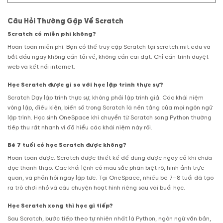
Câu Hỏi Thường Gặp Về Scratch
Scratch có miễn phí không?
Hoàn toàn miễn phí. Bạn có thể truy cập Scratch tại scratch.mit.edu và
bắt đầu ngay không cần tải về, không cần cài đặt. Chỉ cần trình duyệt
web và kết nối internet.
Học Scratch được gì so với học lập trình thực sự?
Scratch Dạy lập trình thực sự, không phải lập trình giả. Các khái niệm
vòng lặp, điều kiện, biến số trong Scratch là nền tảng của mọi ngôn ngữ
lập trình. Học sinh OneSpace khi chuyển từ Scratch sang Python thường
tiếp thu rất nhanh vì đã hiểu các khái niệm này rồi.
Bé 7 tuổi có học Scratch được không?
Hoàn toàn được. Scratch được thiết kế để dùng được ngay cả khi chưa
đọc thành thạo. Các khối lệnh có màu sắc phân biệt rõ, hình ảnh trực
quan, và phản hồi ngay lập tức. Tại OneSpace, nhiều bé 7–8 tuổi đã tạo
ra trò chơi nhỏ và câu chuyện hoạt hình riêng sau vài buổi học.
Học Scratch xong thì học gì tiếp?
Sau Scratch, bước tiếp theo tự nhiên nhất là Python, ngôn ngữ văn bản,