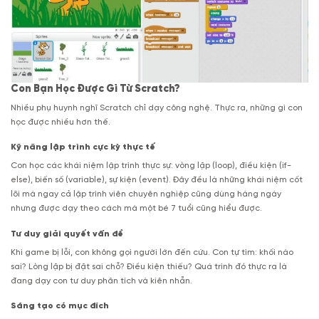
Con Bạn Học Được Gì Từ Scratch?
Nhiều phụ huynh nghĩ Scratch chỉ dạy công nghệ. Thực ra, những gì con
học được nhiều hơn thế.
Kỹ năng lập trình cực kỳ thực tế
Con học các khái niệm lập trình thực sự: vòng lặp (loop), điều kiện (if-
else), biến số (variable), sự kiện (event). Đây đều là những khái niệm cốt
lõi mà ngay cả lập trình viên chuyên nghiệp cũng dùng hàng ngày
nhưng được dạy theo cách mà một bé 7 tuổi cũng hiểu được.
Tư duy giải quyết vấn đề
Khi game bị lỗi, con không gọi người lớn đến cứu. Con tự tìm: khối nào
sai? Lòng lặp bị đặt sai chỗ? Điều kiện thiếu? Quá trình đó thực ra là
đang dạy con tư duy phân tích và kiên nhẫn.
Sáng tạo có mục đích