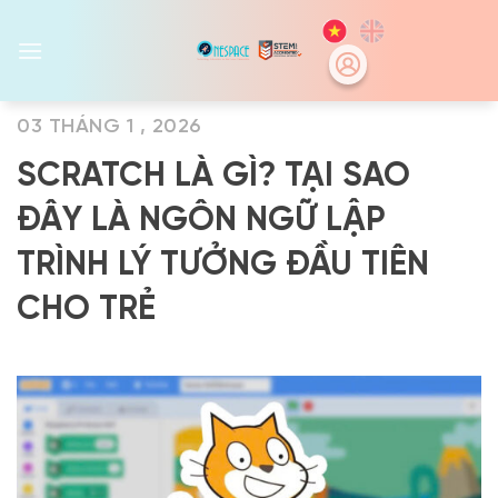
Skip
to
content
03 THÁNG 1 , 2026
SCRATCH LÀ GÌ? TẠI SAO
ĐÂY LÀ NGÔN NGỮ LẬP
TRÌNH LÝ TƯỞNG ĐẦU TIÊN
CHO TRẺ