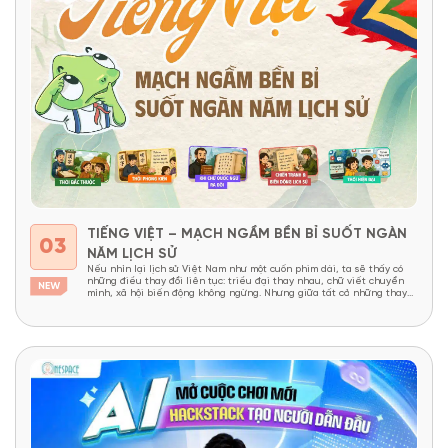
TIẾNG VIỆT – MẠCH NGẦM BỀN BỈ SUỐT NGÀN
03
NĂM LỊCH SỬ
Nếu nhìn lại lịch sử Việt Nam như một cuốn phim dài, ta sẽ thấy có
những điều thay đổi liên tục: triều đại thay nhau, chữ viết chuyển
mình, xã hội biến động không ngừng. Nhưng giữa tất cả những thay
đổi ấy, vẫn có một thứ tồn tại bền bỉ như một “mạch...