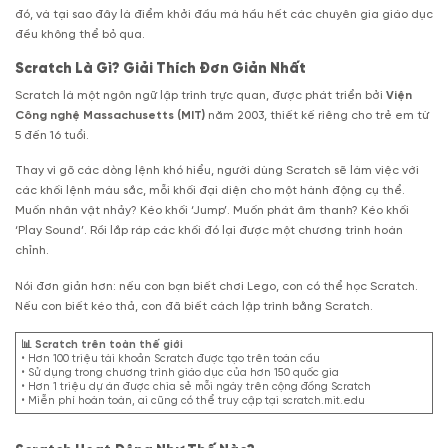
đó, và tại sao đây là điểm khởi đầu mà hầu hết các chuyên gia giáo dục
đều không thể bỏ qua.
Scratch Là Gì? Giải Thích Đơn Giản Nhất
Scratch là một ngôn ngữ lập trình trực quan, được phát triển bởi
Viện
Công nghệ Massachusetts (MIT)
năm 2003, thiết kế riêng cho trẻ em từ
5 đến 16 tuổi.
Thay vì gõ các dòng lệnh khó hiểu, người dùng Scratch sẽ làm việc với
các khối lệnh màu sắc, mỗi khối đại diện cho một hành động cụ thể.
Muốn nhân vật nhảy? Kéo khối ‘Jump’. Muốn phát âm thanh? Kéo khối
‘Play Sound’. Rồi lắp ráp các khối đó lại được một chương trình hoàn
chỉnh.
Nói đơn giản hơn: nếu con bạn biết chơi Lego, con có thể học Scratch.
Nếu con biết kéo thả, con đã biết cách lập trình bằng Scratch.
📊 Scratch trên toàn thế giới
• Hơn 100 triệu tài khoản Scratch được tạo trên toàn cầu
• Sử dụng trong chương trình giáo dục của hơn 150 quốc gia
• Hơn 1 triệu dự án được chia sẻ mỗi ngày trên cộng đồng Scratch
• Miễn phí hoàn toàn, ai cũng có thể truy cập tại scratch.mit.edu