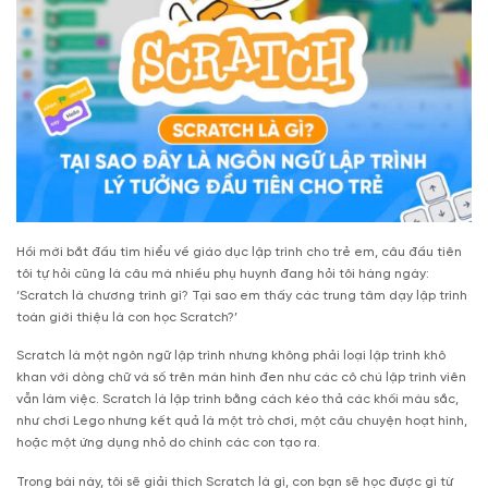
Hồi mới bắt đầu tìm hiểu về giáo dục lập trình cho trẻ em, câu đầu tiên
tôi tự hỏi cũng là câu mà nhiều phụ huynh đang hỏi tôi hàng ngày:
‘Scratch là chương trình gì? Tại sao em thấy các trung tâm dạy lập trình
toàn giới thiệu là con học Scratch?’
Scratch là một ngôn ngữ lập trình nhưng không phải loại lập trình khô
khan với dòng chữ và số trên màn hình đen như các cô chú lập trình viên
vẫn làm việc. Scratch là lập trình bằng cách kéo thả các khối màu sắc,
như chơi Lego nhưng kết quả là một trò chơi, một câu chuyện hoạt hình,
hoặc một ứng dụng nhỏ do chính các con tạo ra.
Trong bài này, tôi sẽ giải thích Scratch là gì, con bạn sẽ học được gì từ