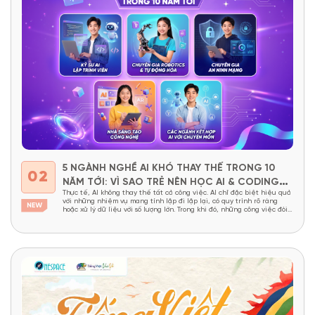
5 NGÀNH NGHỀ AI KHÓ THAY THẾ TRONG 10
02
NĂM TỚI: VÌ SAO TRẺ NÊN HỌC AI & CODING
Thực tế, AI không thay thế tất cả công việc. AI chỉ đặc biệt hiệu quả
TỪ SỚM?
với những nhiệm vụ mang tính lặp đi lặp lại, có quy trình rõ ràng
hoặc xử lý dữ liệu với số lượng lớn. Trong khi đó, những công việc đòi
hỏi tư duy sáng tạo, khả năng giải...