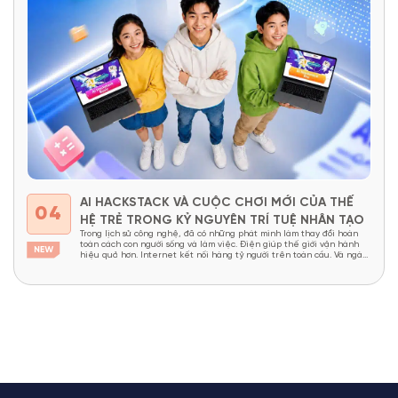
AI HACKSTACK VÀ CUỘC CHƠI MỚI CỦA THẾ
04
HỆ TRẺ TRONG KỶ NGUYÊN TRÍ TUỆ NHÂN TẠO
Trong lịch sử công nghệ, đã có những phát minh làm thay đổi hoàn
toàn cách con người sống và làm việc. Điện giúp thế giới vận hành
hiệu quả hơn. Internet kết nối hàng tỷ người trên toàn cầu. Và ngày
nay, Trí tuệ nhân tạo (Artificial Intelligence – AI) đang được xem là...