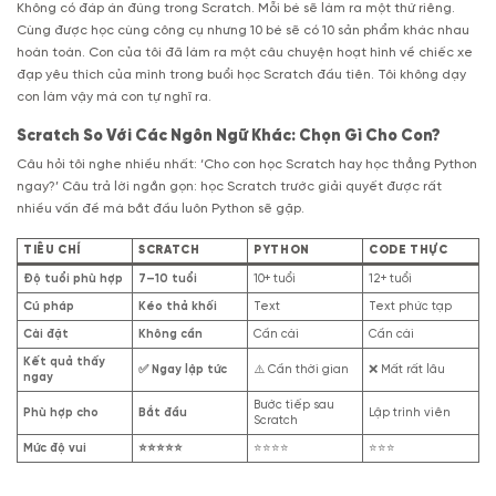
Không có đáp án đúng trong Scratch. Mỗi bé sẽ làm ra một thứ riêng.
Cùng được học cùng công cụ nhưng 10 bé sẽ có 10 sản phẩm khác nhau
hoàn toàn. Con của tôi đã làm ra một câu chuyện hoạt hình về chiếc xe
đạp yêu thích của mình trong buổi học Scratch đầu tiên. Tôi không dạy
con làm vậy mà con tự nghĩ ra.
Scratch So Với Các Ngôn Ngữ Khác: Chọn Gì Cho Con?
Câu hỏi tôi nghe nhiều nhất: ‘Cho con học Scratch hay học thẳng Python
ngay?’ Câu trả lời ngắn gọn: học Scratch trước giải quyết được rất
nhiều vấn đề mà bắt đầu luôn Python sẽ gặp.
TIÊU CHÍ
SCRATCH
PYTHON
CODE THỰC
Độ tuổi phù hợp
7–10 tuổi
10+ tuổi
12+ tuổi
Cú pháp
Kéo thả khối
Text
Text phức tạp
Cài đặt
Không cần
Cần cài
Cần cài
Kết quả thấy
✅ Ngay lập tức
⚠️ Cần thời gian
❌ Mất rất lâu
ngay
Bước tiếp sau
Phù hợp cho
Bắt đầu
Lập trình viên
Scratch
Mức độ vui
⭐⭐⭐⭐⭐
⭐⭐⭐⭐
⭐⭐⭐