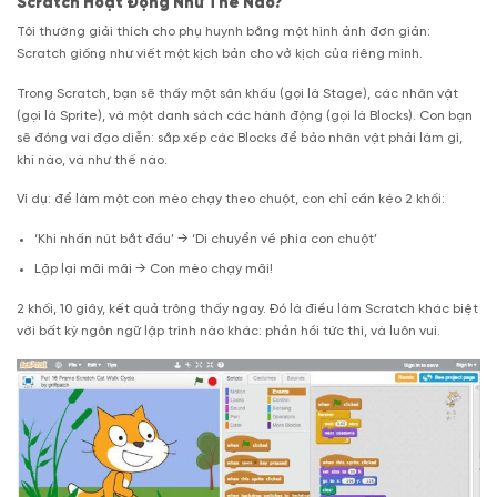
Scratch Hoạt Động Như Thế Nào?
Tôi thường giải thích cho phụ huynh bằng một hình ảnh đơn giản:
Scratch giống như viết một kịch bản cho vở kịch của riêng mình.
Trong Scratch, bạn sẽ thấy một sân khấu (gọi là Stage), các nhân vật
(gọi là Sprite), và một danh sách các hành động (gọi là Blocks). Con bạn
sẽ đóng vai đạo diễn: sắp xếp các Blocks để bảo nhân vật phải làm gì,
khi nào, và như thế nào.
Ví dụ: để làm một con mèo chạy theo chuột, con chỉ cần kéo 2 khối:
‘Khi nhấn nút bắt đầu’ → ‘Di chuyển về phía con chuột’
Lặp lại mãi mãi → Con mèo chạy mãi!
2 khối, 10 giây, kết quả trông thấy ngay. Đó là điều làm Scratch khác biệt
với bất kỳ ngôn ngữ lập trình nào khác: phản hồi tức thì, và luôn vui.