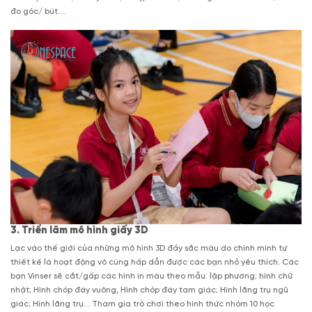
đo góc/ bút….
3. Triển lãm mô hình giấy 3D
Lạc vào thế giới của những mô hình 3D đầy sắc màu do chính mình tự
thiết kế là hoạt động vô cùng hấp dẫn được các bạn nhỏ yêu thích. Các
bạn Vinser sẽ cắt/gấp các hình in màu theo mẫu: lập phương; hình chữ
nhật; Hình chóp đáy vuông, Hình chóp đáy tam giác; Hình lăng trụ ngũ
giác; Hình lăng trụ… Tham gia trò chơi theo hình thức nhóm 10 học