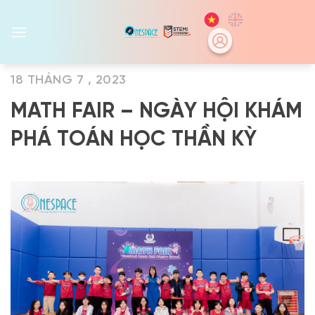
Skip
to
content
18 THÁNG 7 , 2023
MATH FAIR – NGÀY HỘI KHÁM
PHÁ TOÁN HỌC THẦN KỲ