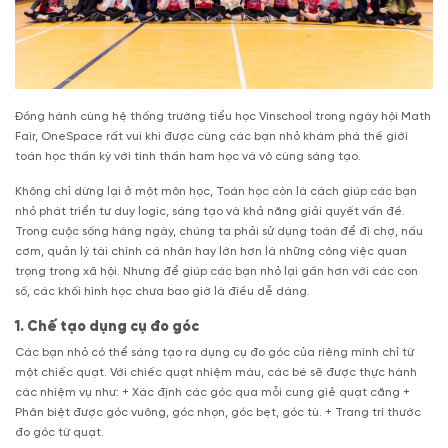
Đồng hành cùng hệ thống trường tiểu học Vinschool trong ngày hội Math
Fair, OneSpace rất vui khi được cùng các bạn nhỏ khám phá thế giới
toán học thần kỳ với tinh thần ham học và vô cùng sáng tạo.
Không chỉ dừng lại ở một môn học, Toán học còn là cách giúp các bạn
nhỏ phát triển tư duy logic, sáng tạo và khả năng giải quyết vấn đề.
Trong cuộc sống hàng ngày, chúng ta phải sử dụng toán để đi chợ, nấu
cơm, quản lý tài chính cá nhân hay lớn hơn là những công việc quan
trọng trong xã hội. Nhưng để giúp các bạn nhỏ lại gần hơn với các con
số, các khối hình học chưa bao giờ là điều dễ dàng.
1. Chế tạo dụng cụ đo góc
Các bạn nhỏ có thể sáng tạo ra dụng cụ đo góc của riêng mình chỉ từ
một chiếc quạt. Với chiếc quạt nhiệm màu, các bé sẽ được thực hành
các nhiệm vụ như: + Xác định các góc qua mỗi cung giẻ quạt căng +
Phân biệt được góc vuông, góc nhọn, góc bẹt, góc tù. + Trang trí thước
đo góc từ quạt.