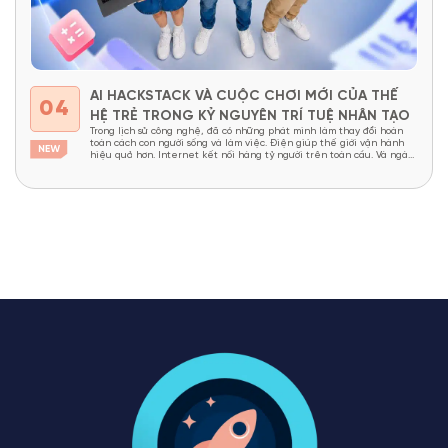
AI HACKSTACK VÀ CUỘC CHƠI MỚI CỦA THẾ
04
HỆ TRẺ TRONG KỶ NGUYÊN TRÍ TUỆ NHÂN TẠO
Trong lịch sử công nghệ, đã có những phát minh làm thay đổi hoàn
toàn cách con người sống và làm việc. Điện giúp thế giới vận hành
hiệu quả hơn. Internet kết nối hàng tỷ người trên toàn cầu. Và ngày
nay, Trí tuệ nhân tạo (Artificial Intelligence – AI) đang được xem là...