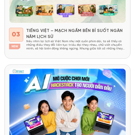
TIẾNG VIỆT – MẠCH NGẦM BỀN BỈ SUỐT NGÀN
03
NĂM LỊCH SỬ
Nếu nhìn lại lịch sử Việt Nam như một cuốn phim dài, ta sẽ thấy có
những điều thay đổi liên tục: triều đại thay nhau, chữ viết chuyển
mình, xã hội biến động không ngừng. Nhưng giữa tất cả những thay
đổi ấy, vẫn có một thứ tồn tại bền bỉ như một “mạch...