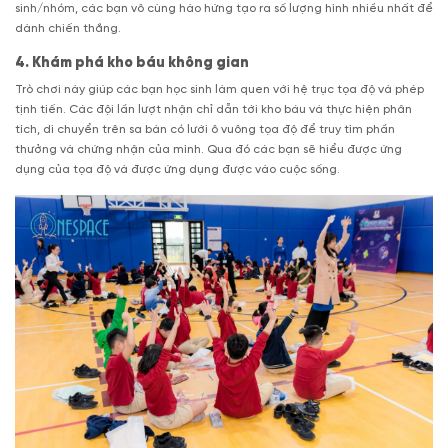
sinh/nhóm, các bạn vô cùng hào hứng tạo ra số lượng hình nhiều nhất để
dành chiến thắng.
4. Khám phá kho báu không gian
Trò chơi này giúp các bạn học sinh làm quen với hệ trục tọa độ và phép
tịnh tiến. Các đội lần lượt nhận chỉ dẫn tới kho báu và thực hiện phân
tích, di chuyển trên sa bàn có lưới ô vuông tọa độ để truy tìm phần
thưởng và chứng nhận của mình. Qua đó các bạn sẽ hiểu được ứng
dụng của tọa độ và được ứng dụng được vào cuộc sống.