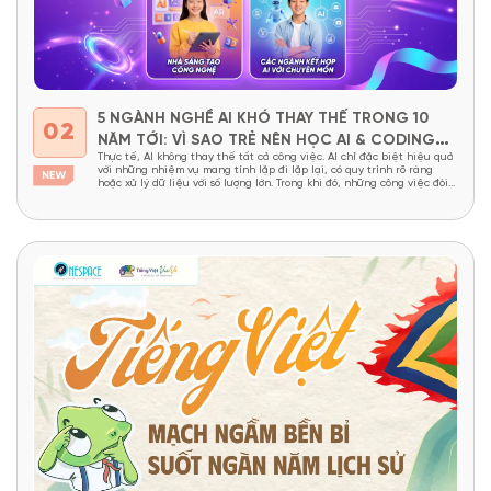
5 NGÀNH NGHỀ AI KHÓ THAY THẾ TRONG 10
02
NĂM TỚI: VÌ SAO TRẺ NÊN HỌC AI & CODING
Thực tế, AI không thay thế tất cả công việc. AI chỉ đặc biệt hiệu quả
TỪ SỚM?
với những nhiệm vụ mang tính lặp đi lặp lại, có quy trình rõ ràng
hoặc xử lý dữ liệu với số lượng lớn. Trong khi đó, những công việc đòi
hỏi tư duy sáng tạo, khả năng giải...