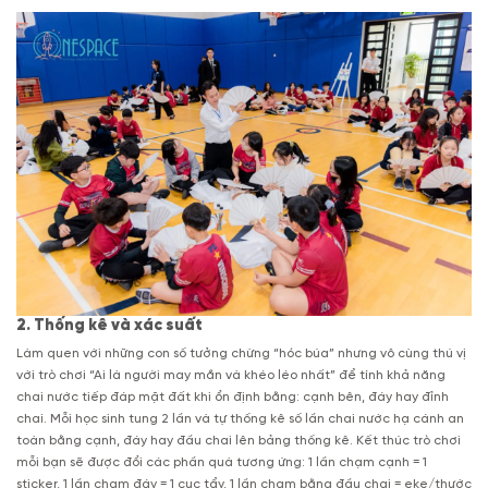
2. Thống kê và xác suất
Làm quen với những con số tưởng chừng “hóc búa” nhưng vô cùng thú vị
với trò chơi “Ai là người may mắn và khéo léo nhất” để tính khả năng
chai nước tiếp đáp mặt đất khi ổn định bằng: cạnh bên, đáy hay đỉnh
chai. Mỗi học sinh tung 2 lần và tự thống kê số lần chai nước hạ cánh an
toàn bằng cạnh, đáy hay đầu chai lên bảng thống kê. Kết thúc trò chơi
mỗi bạn sẽ được đổi các phần quà tương ứng: 1 lần chạm cạnh = 1
sticker, 1 lần chạm đáy = 1 cục tẩy, 1 lần chạm bằng đầu chai = eke/thước