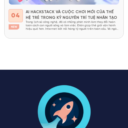
AI HACKSTACK VÀ CUỘC CHƠI MỚI CỦA THẾ
04
HỆ TRẺ TRONG KỶ NGUYÊN TRÍ TUỆ NHÂN TẠO
Trong lịch sử công nghệ, đã có những phát minh làm thay đổi hoàn
toàn cách con người sống và làm việc. Điện giúp thế giới vận hành
hiệu quả hơn. Internet kết nối hàng tỷ người trên toàn cầu. Và ngày
nay, Trí tuệ nhân tạo (Artificial Intelligence – AI) đang được xem là...