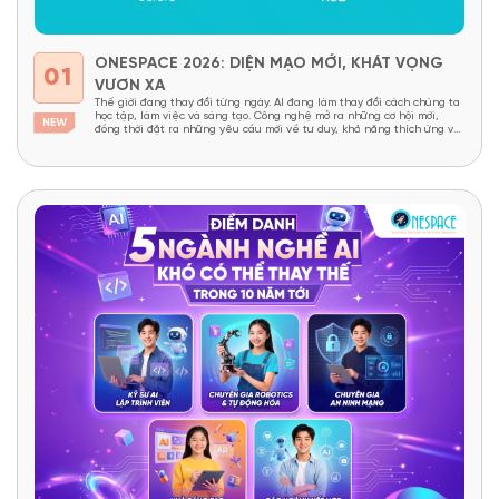
ONESPACE 2026: DIỆN MẠO MỚI, KHÁT VỌNG
01
VƯƠN XA
Thế giới đang thay đổi từng ngày. AI đang làm thay đổi cách chúng ta
học tập, làm việc và sáng tạo. Công nghệ mở ra những cơ hội mới,
đồng thời đặt ra những yêu cầu mới về tư duy, khả năng thích ứng và
năng lực sáng tạo. Trong một thế giới như...