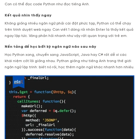
Con có thể đọc code Python như đọc tiếng Anh.
Kết quả nhìn thấy ngay
Không giống nhiều ngôn ngữ phải cài đặt phức tạp, Python có thể chạy
trên trình duyệt web ngay. Con viết 1 dòng rồi nhấn Enter là thấy kết quả
ngay lập tức. Vòng phản hồi nhanh như vậy rất quan trọng với trẻ em.
Nền tảng để học bất kỳ ngôn ngữ nào sau này
Học Python xong, chuyển sang JavaScript, Java hay C# rất dễ vì các
khái niệm cốt lõi giống nhau. Python giống như tiếng Anh trong thế giới
ngôn ngữ lập trình: biết nó rồi, học thêm ngôn ngữ khác nhanh hơn nhiều.