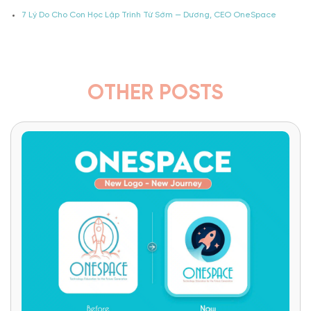
7 Lý Do Cho Con Học Lập Trình Từ Sớm — Dương, CEO OneSpace
OTHER POSTS