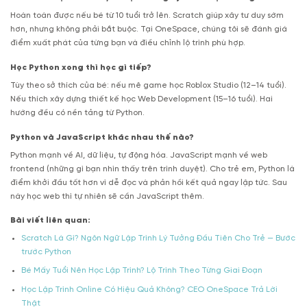
Hoàn toàn được nếu bé từ 10 tuổi trở lên. Scratch giúp xây tư duy sớm
hơn, nhưng không phải bắt buộc. Tại OneSpace, chúng tôi sẽ đánh giá
điểm xuất phát của từng bạn và điều chỉnh lộ trình phù hợp.
Học Python xong thì học gì tiếp?
Tùy theo sở thích của bé: nếu mê game học Roblox Studio (12–14 tuổi).
Nếu thích xây dựng thiết kế học Web Development (15–16 tuổi). Hai
hướng đều có nền tảng từ Python.
Python và JavaScript khác nhau thế nào?
Python mạnh về AI, dữ liệu, tự động hóa. JavaScript mạnh về web
frontend (những gì bạn nhìn thấy trên trình duyệt). Cho trẻ em, Python là
điểm khởi đầu tốt hơn vì dễ đọc và phản hồi kết quả ngay lập tức. Sau
này học web thì tự nhiên sẽ cần JavaScript thêm.
Bài viết liên quan:
Scratch Là Gì? Ngôn Ngữ Lập Trình Lý Tưởng Đầu Tiên Cho Trẻ — Bước
trước Python
Bé Mấy Tuổi Nên Học Lập Trình? Lộ Trình Theo Từng Giai Đoạn
Học Lập Trình Online Có Hiệu Quả Không? CEO OneSpace Trả Lời
Thật