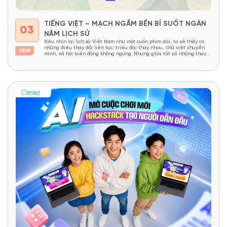
TIẾNG VIỆT – MẠCH NGẦM BỀN BỈ SUỐT NGÀN
03
NĂM LỊCH SỬ
Nếu nhìn lại lịch sử Việt Nam như một cuốn phim dài, ta sẽ thấy có
những điều thay đổi liên tục: triều đại thay nhau, chữ viết chuyển
mình, xã hội biến động không ngừng. Nhưng giữa tất cả những thay
đổi ấy, vẫn có một thứ tồn tại bền bỉ như một “mạch...