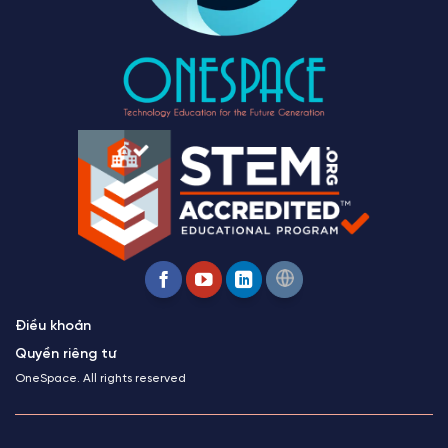
Điều khoản
Quyền riêng tư
OneSpace. All rights reserved