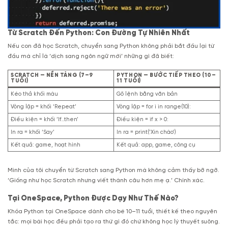
Từ Scratch Đến Python: Con Đường Tự Nhiên Nhất
Nếu con đã học Scratch, chuyển sang Python không phải bắt đầu lại từ
đầu mà chỉ là ‘dịch sang ngôn ngữ mới’ những gì đã biết:
SCRATCH — NỀN TẢNG (7–9
PYTHON — BƯỚC TIẾP THEO (10–
TUỔI)
11 TUỔI)
Kéo thả khối màu
Gõ lệnh bằng văn bản
Vòng lặp = khối ‘Repeat’
Vòng lặp = for i in range(10):
Điều kiện = khối ‘If…then’
Điều kiện = if x > 0:
In ra = khối ‘Say’
In ra = print(‘Xin chào’)
Kết quả: game, hoạt hình
Kết quả: app, game, công cụ
Minh của tôi chuyển từ Scratch sang Python mà không cảm thấy bỡ ngỡ.
‘Giống như học Scratch nhưng viết thành câu hơn mẹ ạ.’ Chính xác.
Tại OneSpace, Python Được Dạy Như Thế Nào?
Khóa Python tại OneSpace dành cho bé 10–11 tuổi, thiết kế theo nguyên
tắc: mọi bài học đều phải tạo ra thứ gì đó chứ không học lý thuyết suông.