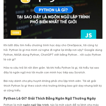
Khi bắt đầu tìm hiểu chương trình học dạy cho OneSpace, tôi cũng tự
hỏi: Python là gì mà mình cứ nghe đi nghe lại khắp nơi vậy? Google dùng
Python, NASA dùng Python, ChatGPT viết bằng Python… rốt cuộc Python
là cái gì?
Hóa ra câu trả lời rất đơn giản. Và khi hiểu Python là gì, tôi hiểu tại sao
đây là ngôn ngữ mà tôi muốn con mình học tiếp sau Scratch.
Bài này dành cho phụ huynh không phải cho lập trình viên. Tôi sẽ giải
thích Python là gì theo cách nhà trường không bao giờ dạy nhưng bất kỳ
ai cũng hiểu.
Python Là Gì? Giải Thích Bằng Ngôn Ngữ Thường Ngày
Python là một
ngôn ngữ lập trình
, tức là một cách để ra lệnh cho máy