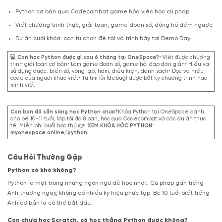
Python cơ bản qua Codecombat game hóa việc học cú pháp
Viết chương trình thực, giải toán, game đoán số, đồng hồ đếm ngược
Dự án cuối khóa: con tự chọn đề tài và trình bày tại Demo Day
💻 Con học Python được gì sau 6 tháng tại OneSpace?
• Viết được chương
trình giải toán cơ bản• Làm game đoán số, game hỏi đáp đơn giản• Hiểu và
sử dụng được: biến số, vòng lặp, hàm, điều kiện, danh sách• Đọc và hiểu
code của người khác viết• Tự tìm lỗi (debug) được bắt kỳ chương trình nào
mình viết
Con bạn đã sẵn sàng học Python chưa?
Khóa Python tại OneSpace dành
cho bé 10–11 tuổi, lớp tối đa 8 bạn, học qua Codecombat và các dự án thực
tế. Miễn phí buổi học thử.
👉 XEM KHÓA HỎC PYTHON:
myonespace.online/python
Câu Hỏi Thường Gặp
Python có khó không?
Python là một trong những ngôn ngữ dễ học nhất. Cú pháp gần tiếng
Anh thường ngày, không có nhiều ký hiệu phức tạp. Bé 10 tuổi biết tiếng
Anh cơ bản là có thể bắt đầu.
Con chưa học Scratch, có học thẳng Python được không?