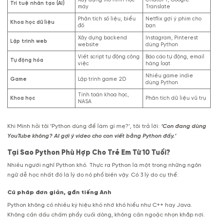
Xây dựng mô hình học
ChatGPT, Google
Trí tuệ nhân tạo (AI)
máy
Translate
Phân tích số liệu, biểu
Netflix gợi ý phim cho
Khoa học dữ liệu
đồ
bạn
Xây dựng backend
Instagram, Pinterest
Lập trình web
website
dùng Python
Viết script tự động công
Báo cáo tự động, email
Tự động hóa
việc
hàng loạt
Nhiều game indie
Game
Lập trình game 2D
dùng Python
Tính toán khoa học,
Khoa học
Phân tích dữ liệu vũ trụ
NASA
Khi Minh hỏi tôi ‘Python dùng để làm gì mẹ?’, tôi trả lời:
‘Con đang dùng
YouTube không? AI gợi ý video cho con viết bằng Python đấy.’
Tại Sao Python Phù Hợp Cho Trẻ Em Từ 10 Tuổi?
Nhiều người nghĩ Python khó. Thực ra Python là một trong những ngôn
ngữ dễ học nhất đó là lý do nó phổ biến vậy. Có 3 lý do cụ thể:
Cú pháp đơn giản, gần tiếng Anh
Python không có nhiều ký hiệu khó nhớ khó hiểu như C++ hay Java.
Không cần dấu chấm phẩy cuối dòng, không cần ngoặc nhọn khắp nơi.