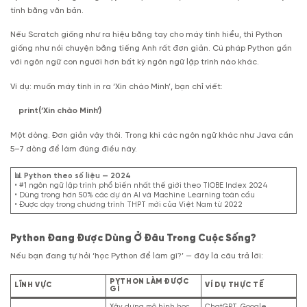
tính bằng văn bản.
Nếu Scratch giống như ra hiệu bằng tay cho máy tính hiểu, thì Python
giống như nói chuyện bằng tiếng Anh rất đơn giản. Cú pháp Python gần
với ngôn ngữ con người hơn bất kỳ ngôn ngữ lập trình nào khác.
Ví dụ: muốn máy tính in ra ‘Xin chào Minh’, bạn chỉ viết:
print(‘Xin chào Minh’)
Một dòng. Đơn giản vậy thôi. Trong khi các ngôn ngữ khác như Java cần
5–7 dòng để làm đúng điều này.
📊 Python theo số liệu — 2024
• #1 ngôn ngữ lập trình phổ biến nhất thế giới theo TIOBE Index 2024
• Dùng trong hơn 50% các dự án AI và Machine Learning toàn cầu
• Được dạy trong chương trình THPT mới của Việt Nam từ 2022
Python Đang Được Dùng Ở Đâu Trong Cuộc Sống?
Nếu bạn đang tự hỏi ‘học Python để làm gì?’ — đây là câu trả lời:
PYTHON LÀM ĐƯỢC
LĨNH VỰC
VÍ DỤ THỰC TẾ
GÌ