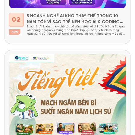
5 NGÀNH NGHỀ AI KHÓ THAY THẾ TRONG 10
02
NĂM TỚI: VÌ SAO TRẺ NÊN HỌC AI & CODING
Thực tế, AI không thay thế tất cả công việc. AI chỉ đặc biệt hiệu quả
TỪ SỚM?
với những nhiệm vụ mang tính lặp đi lặp lại, có quy trình rõ ràng
hoặc xử lý dữ liệu với số lượng lớn. Trong khi đó, những công việc đòi
hỏi tư duy sáng tạo, khả năng giải...