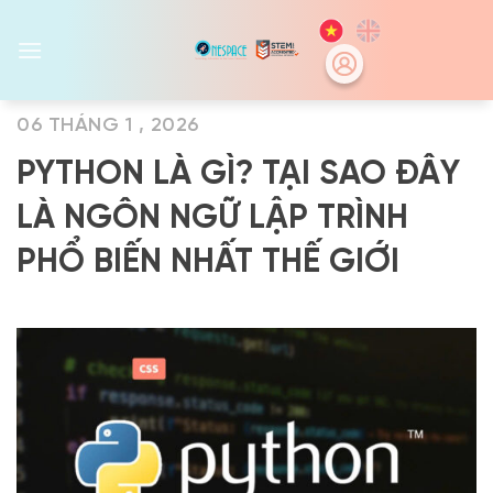
Skip
to
content
06 THÁNG 1 , 2026
PYTHON LÀ GÌ? TẠI SAO ĐÂY
LÀ NGÔN NGỮ LẬP TRÌNH
PHỔ BIẾN NHẤT THẾ GIỚI